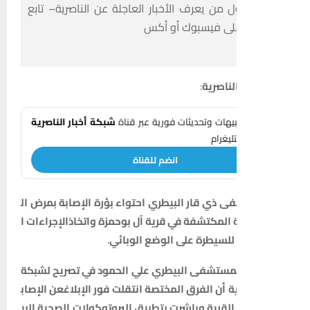
 من يعرف الأخبار العاجلة عن الناصرية– تابع
على فيسبوك أو أكس
لناصرية
:
تنبيهات وتحديثات فورية عبر قناة
شبكة أخبار الناصرية
ليغرام
انضم للقناة
فى
ذي
قار
البيطري
احتواء
بؤرة
الإصابة
بمرض
ال
المكتشفة
في
قرية
آل
بوحمزة
واتخاذ
الإجراءات
ا
للسيطرة
على
الوضع
الوبائي
.
لمستشفى
البيطري
علي
الحمود
في
تصريح
لشبكة
ة
أن
الفرق
المختصة
انتقلت
فور
الإبلاغ
عن
الإصاب
القرية
وباشرت
بتطبيق
البروتوكولات
الصحية
البي