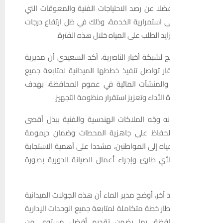
فضلا عن رصد الاحتياجات الفنية والمعوقات التي
ي استمرارية الخدمة، وذلك في ظل ارتفاع درجات
زايد الطلب على المياه خلال هذه الفترة.
 لشبكة أخبار الناصرية، أكد السعيدي أن مديرية
ر تواصل تنفيذ خططها الميدانية لمتابعة جميع
 والمنشآت المائية في عموم المحافظة، بهدف
الأداء وتعزيز استقرار منظومة التجهيز.
 وجّه الملاكات الهندسية والفنية ببذل أقصى
لحفاظ على جاهزية المحطات وضمان ديمومة
اه إلى المواطنين، مشددا على أهمية الاستجابة
أي طارئ وإجراء أعمال الصيانة الدورية بصورة
آخر، أوضح مدير الماء أن هذه الجولات الميدانية
طار خطة متكاملة لمتابعة جميع الوحدات الإدارية
افظة، بما يضمن تقديم أفضل مستوى من