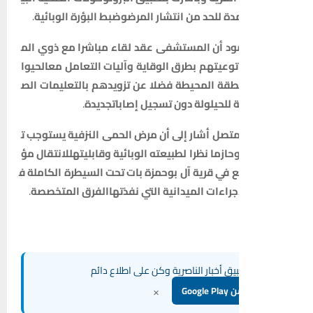
دة
للحد
من
انتشار
المرض
وضبط
البؤرة
الوبائية
.
ود
أن
المستشفى
عقد
لقاء
مباشرا
مع
ذوي
الم
توعيتهم
بطرق
الوقاية
وآليات
التعامل
مع
الحيوا
طقة
المحيطة
فضلا
عن
تزويدهم
بالتعليمات
الص
ة
للحيلولة
دون
تسجيل
إصابات
جديدة
.
تصل
أشار
إلى
أن
مرض
الحمى
النزفية
يستوجب
ت
حازما
نظرا
لطبيعته
الوبائية
وقابليته
للانتقال
مؤ
ع
في
قرية
آل
بوحمزة
بات
تحت
السيطرة
الكاملة
ف
جراءات
الميدانية
التي
نفذتها
الفرق
المتخصصة
.
ق أخبار الناصرية وكن على اطلاع دائم
×
Goog