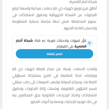
شبكة اخبار الناصرية:
أطلق فرع توزيع كهرباء ذي قار حملات ميدانية واسعة لرفع
التجاوزات عن الشبكة الكهربائية وتدقيق الاشتراكات في
عموم المحافظة ضمن خطة شاملة لحماية المنظومة
وتحسين كفاءة التجهيز.
تلقَّ تنبيهات وتحديثات فورية عبر قناة
شبكة أخبار
الناصرية
على التليغرام
انضم للقناة
ونُفذت الحملات بإسناد من مركز شرطة كهرباء ذي قار
وبإشراف لجنة المتابعة في الفرع بمشاركة مسؤولي
القطاعات ومراكز الصيانة وشعب المبيعات إلى جانب ممثلي
قسم الشؤون القانونية، وشملت إزالة التجاوزات وتدقيق
الاشتراكات واتخاذ الإجراءات القانونية بحق المخالفين بما
في ذلك توجيه الإنذارات ومصادرة أدوات التجاوز.