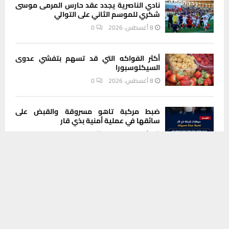
نادي الناصرية يجدد عقد حارس المرمى موسى
شكري للموسم الثاني على التوالي
8 أغسطس، 2026
0
أكثر الفواكه التي قد تسهم بتفشي عدوى
السيكلوسبورا
8 أغسطس، 2026
0
ضبط مركبة تاهو مسروقة والقبض على
سائقها في عملية أمنية بذي قار
8 أغسطس، 2026
0
يستخدم هذا الموقع ملفات تعريف الارتباط لتحسين تجربتك. سنفترض أنك
موافق على هذا، ولكن يمكنك إلغاء الاشتراك إذا كنت ترغب في ذلك.
عطلة رسمية الأربعاء.. الزيدي يصدر توجيهاً
موافق
قراءة المزيد
يشمل جميع المؤسسات الحكومية
8 أغسطس، 2026
0
مجلس ذي قار يعقد اجتماعا موسعا لبحث
تداعيات تلوث المياه وانتظار نتائج الفحوصات