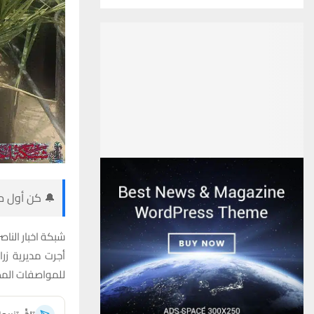
🔔 كن أول من
شبكة اخبار الناصر
أجرت مديرية زر
للمواصفات المطل