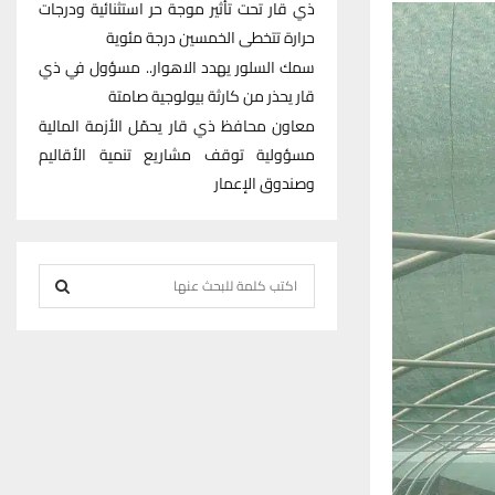
ذي قار تحت تأثير موجة حر استثنائية ودرجات
حرارة تتخطى الخمسين درجة مئوية
سمك السلور يهدد الاهوار.. مسؤول في ذي
قار يحذر من كارثة بيولوجية صامتة
معاون محافظ ذي قار يحمّل الأزمة المالية
مسؤولية توقف مشاريع تنمية الأقاليم
وصندوق الإعمار
S
e
S
a
r
E
c
h
A
f
R
o