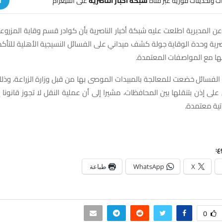
هات وتحديثات فورية عبر قناة
شبكة أخبار الناصرية
على التليغرام
ا
 عن المديرية اطلعت عليه شبكة أخبار الناصرية بأن كوادر قسم وقاية المزروع
صرية وحدة الوقاية جولة كشف ميداني على الفسائل النسيجية الأهلية للتأ
قها مع المواصفات المعتمدة.
 الفسائل خضعت للمعالجة بالمبيدات الموصى بها من قبل وزارة الزراعة، و
لى إذن بتنقلها بين المحافظات، مشيرا إلى أن عملية النقل لا تجوز قانونا إ
تية معتمدة.
ع:
X
WhatsApp
طباعة
0