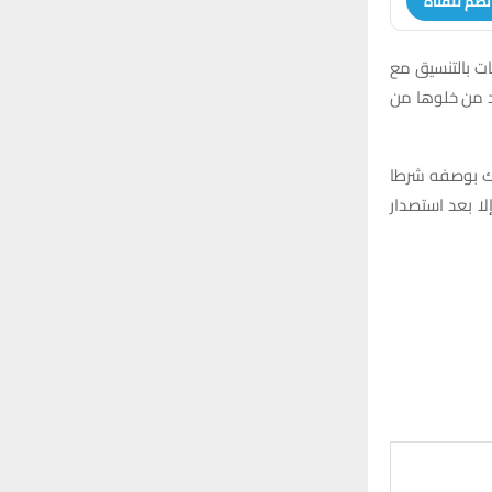
نضم للقناة
ات بالتنسيق مع
كد من خلوها من
ذلك بوصفه شرطا
لا بعد استصدار