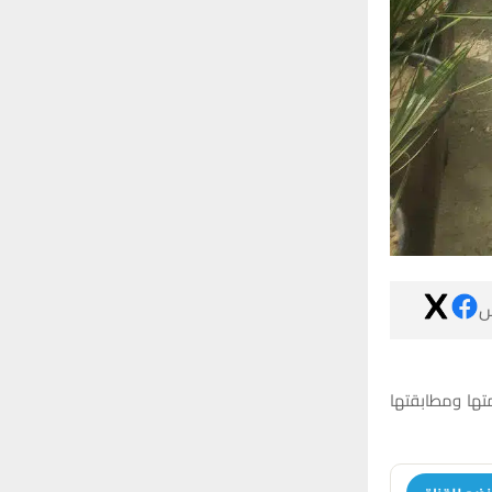

أجرت مديرية ز