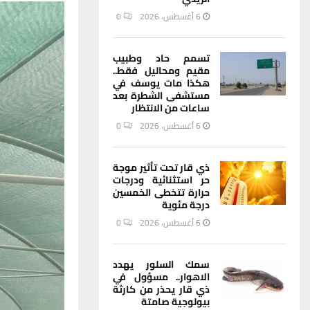
6 أغسطس، 2026
0
تسمم حاد وطبيب
مقيم ومحاليل فقط..
هكذا مات يوسف في
مستشفى الشطرة بعد
ساعات من الانتظار
6 أغسطس، 2026
0
ذي قار تحت تأثير موجة
حر استثنائية ودرجات
حرارة تتخطى الخمسين
درجة مئوية
6 أغسطس، 2026
0
سمك السلور يهدد
الاهوار.. مسؤول في
ذي قار يحذر من كارثة
بيولوجية صامتة