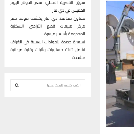
سوق الناصرية المحلي: سعر الدولار اليوم
الخميس في ذي قار
معاون محافظ ذي قار يكشف موعد فتح
مركز مبيعات قطع الأراضي السكنية
المخدومة بأسعار ميسرة
تسعيرة جديدة للمولدات الاهلية في الغراف
تشمل ثلاثة مستويات وآليات رقابة ميدانية
مشددة
S
e
S
a
r
E
c
h
A
f
R