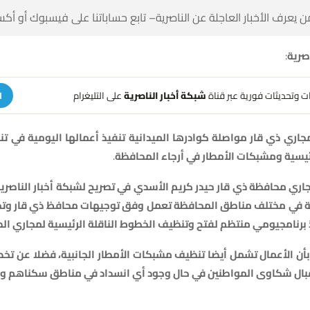
 كن أول من يعرف الأخبار العاجلة عن الناصرية– تابع حساباتنا على ف
:
النا
على التليغرام
شبكة أخبار الناصرية
تلقَّ تنبيهات وتحديثات فوري
ة
يف
في
اليومية
أعمالها
تنفيذ
الميدانية
كوادرها
مواصلة
قار
ذي
مجار
.
المحافظة
أرجاء
في
الأمطار
ومشبكات
الرئي
لناصرية،
أخبار
لشبكة
تصريح
في
الأسدي
كريم
حيدر
قار
ذي
محافظة
مجا
حت
قار
ذي
محافظ
توجيهات
وفق
تعمل
المحافظة
مناطق
مختلف
في
ا
رف
لمجاري
الرئيسية
الناقلة
الخطوط
وتنظيف
لفتح
منتظم
يومي
برنامج
يص
عن
فضلا
الجانبية،
الأمطار
مشبكات
تنظيف
أيضا
تشمل
الأعمال
بأن
مل
سكناهم
مناطق
في
انسداد
أي
وجود
حال
في
المواطنين
شكاوى
لاس