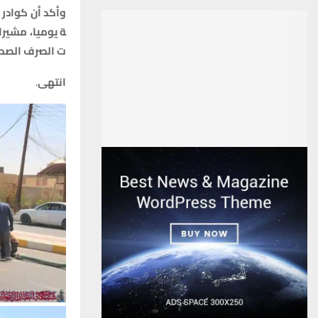
وأكد
أن
كوادر
ة
يوميا،
مشيرا
ت
الصرف
الصح
انتهى
.