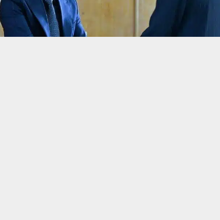
حسين تجربتك. سنفترض أنك موافق على هذا، ولكن يمكنك إلغاء الاشتراك إذا كنت
 من يعرف الأخبار العاجلة عن الناصرية– تابع حساباتنا على فيسبوك أو
ناصرية:
ن حتى الآن.