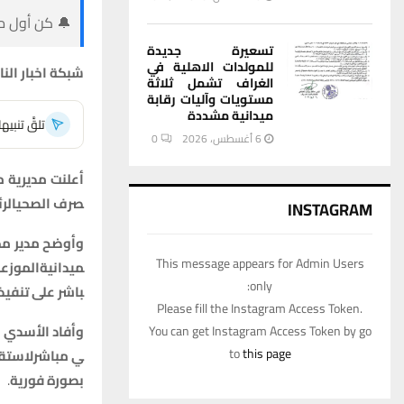
🔔 كن أول من
تسعيرة جديدة
للمولدات الاهلية في
شبكة
اخبار
النا
الغراف تشمل ثلاثة
مستويات وآليات رقابة
ميدانية مشددة
تلقَّ تنبي
6 أغسطس، 2026
0
أعلنت
مديرية
م
صرف
الصحي
الر
INSTAGRAM
وأوضح
مدير
مج
This message appears for Admin Users
ميدانية
الموزع
only:
باشر
على
تنفيذ
Please fill the Instagram Access Token.
وأفاد
الأسدي
You can get Instagram Access Token by go
to
this page
ي
مباشر
لاستق
بصورة
فورية
.