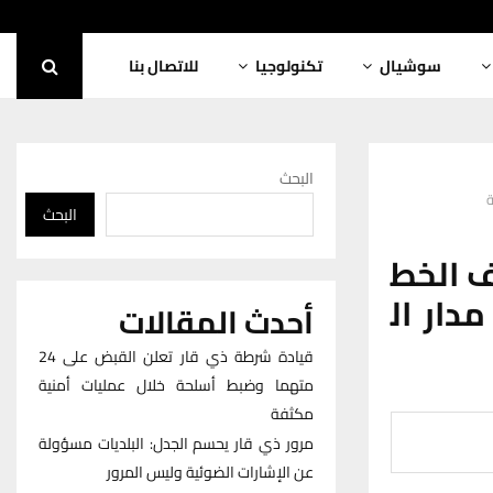
سوشيال
تكنولوجيا
للاتصال بنا
البحث
ة
البحث
ف الخط
دار ال
أحدث المقالات
قيادة شرطة ذي قار تعلن القبض على 24
متهما وضبط أسلحة خلال عمليات أمنية
مكثفة
مرور ذي قار يحسم الجدل: البلديات مسؤولة
عن الإشارات الضوئية وليس المرور