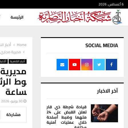
6 أغسطس، 2026
الرئيسة
أ
SOCIAL MEDIA
Home
أخبار الن
مديرية مجاري 
أخبار الناصرية
ألأخبار
مديرية 
وط الرئ
ساعة
آخر الاخبار
30 يونيو، 2026
قيادة شرطة ذي قار
تعلن القبض على 24
مشاركة
متهما وضبط أسلحة
خلال عمليات أمنية
مكثفة