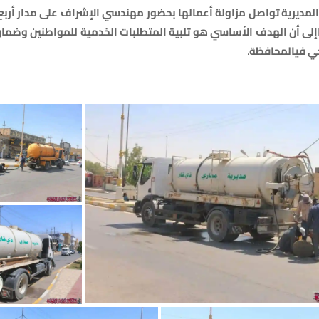
المديرية
تواصل
مزاولة
أعمالها
بحضور
مهندسي
الإشراف
على
مدار
أربع
إلى
أن
الهدف
الأساسي
هو
تلبية
المتطلبات
الخدمية
للمواطنين
وضمان
ي
في
المحافظة
.