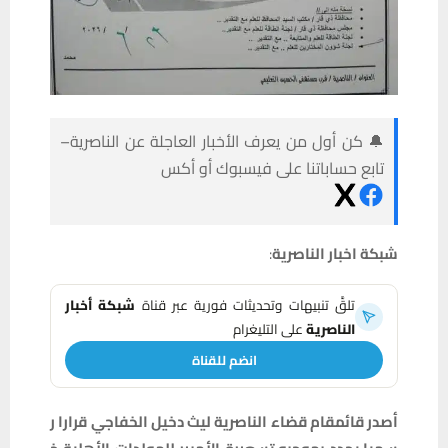
🔔 كن أول من يعرف الأخبار العاجلة عن الناصرية–
تابع حساباتنا على فيسبوك أو أكس
شبكة
اخبار
الناصرية
:
تلقَّ تنبيهات وتحديثات فورية عبر قناة
شبكة أخبار
الناصرية
على التليغرام
انضم للقناة
أصدر
قائمقام
قضاء
الناصرية
ليث
دخيل
الخفاجي
قرارا
ر