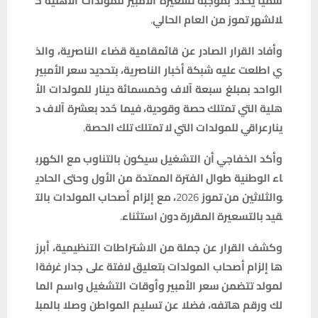
سميا
يحدد
بموجبه
تسعيرة
الأمبير
للمولدات
الأهلية
خ
لال
شهر
تموز
من
العام
الحالي
.
وأفاد
القرار
الصادر
عن
قائمقامية
قضاء
الناصرية،
والذ
ي
اطلعت
عليه
شبكة
أخبار
الناصرية،
بتحديد
سعر
الأمبير
الواحد
بمبلغ
سبعة
آلاف
وخمسمائة
دينار
للمولدات
الأ
هلية
التي
تمتلك
حصة
وقودية،
فيما
حُدد
بعشرة
آلاف
د
ينار
عراقي
للمولدات
التي
لا
تمتلك
تلك
الحصة
.
وأكد
الخفاجي
أن
التشغيل
سيكون
بالتناوب
مع
الكهرب
اء
الوطنية
طوال
الفترة
الممتدة
من
الأول
وحتى
الحادي
والثلاثين
من
تموز
2026
،
مع
إلزام
أصحاب
المولدات
بالت
قيد
بالتسعيرة
المقررة
دون
استثناء
.
وكشف
القرار
عن
جملة
من
الاشتراطات
التنظيمية،
أبرز
ها
إلزام
أصحاب
المولدات
بتعليق
لافتة
على
جدار
غرفة
ا
لمولد
تتضمن
سعر
الأمبير
وأوقات
التشغيل
واسم
الما
لك
ورقم
هاتفه،
فضلا
عن
تسليم
المواطن
وصلا
بالمبل