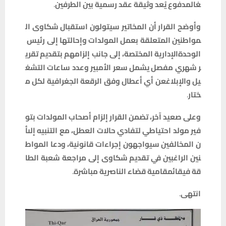
غ
المدفوع
يُعد
وثيقة
عقد
رسمية
بين
الطرفين
.
وأوضح
القرار
أن
المخاتير
سيتولون
استقبال
شكاوى
ال
مواطنين
المتعلقة
بعمل
المولدات
وإحالتها
إلى
رئيس
الوحدة
الإدارية
المختصة،
إلى
جانب
إلزامهم
بتقديم
تقري
ر
شهري
مفصل
يشمل
سعر
الأمبير
وعدد
ساعات
التشغ
يل
والإبلاغ
عن
أي
أعطال
وفق
الرقعة
الجغرافية
لكل
م
ختار
.
وعلى
صعيد
آخر،
تضمن
القرار
إلزام
أصحاب
المولدات
بتو
فير
مولد
احتياطي
لتفادي
حالات
العطل،
مع
التنبيه
إلى
أ
ن
المخالفين
سيواجهون
إجراءات
قانونية،
ودعا
المواط
نين
الراغبين
في
تقديم
شكاوى
إلى
مراجعة
شعبة
الطا
قة
في
قائمقامية
قضاء
الناصرية
مباشرة
.
انتهى
.