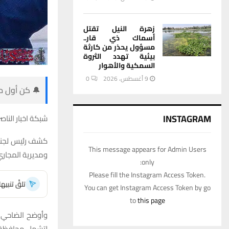
زهرة النيل تقتل
أسماك ذي قار..
مسؤول يحذر من كارثة
بيئية تهدد الثروة
السمكية والأهوار
9 أغسطس، 2026
0
🔔 كن أول من
INSTAGRAM
شبكة اخبار الناصر
كشف رئيس لجنة 
This message appears for Admin Users
ومديرية المجاري
only:
Please fill the Instagram Access Token.
تلقَّ تنبي
You can get Instagram Access Token by go
to
this page
وأوضح الضاحي في
لتشمل محافظة ذي