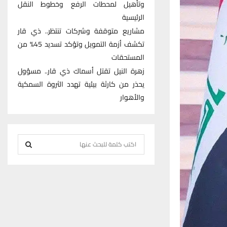
وتأهيل لمحطات الرفع وخطوط النقل
الرئيسية
مشاريع متوقفة وشركات تنتظر.. ذي قار
تكشف أزمة التمويل وتؤكد تسديد 45% من
المستحقات
زهرة النيل تقتل أسماك ذي قار.. مسؤول
يحذر من كارثة بيئية تهدد الثروة السمكية
والأهوار
S
e
S
a
r
E
c
h
A
f
R