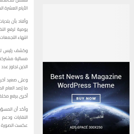
الأيام العشرة ا
وأفاد بأن بلديا
يومية لرفع النف
انتهاء التجمعات
وكشف رئيس لجن
مسائية مشتركة 
الذين تجاوز عدد
وعلى صعيد آخر،
ما رُصد العام ا
أخرى برفع مخلفا
وأكد أن المسؤول
النفايات ودعم ا
عكست الصورة ال