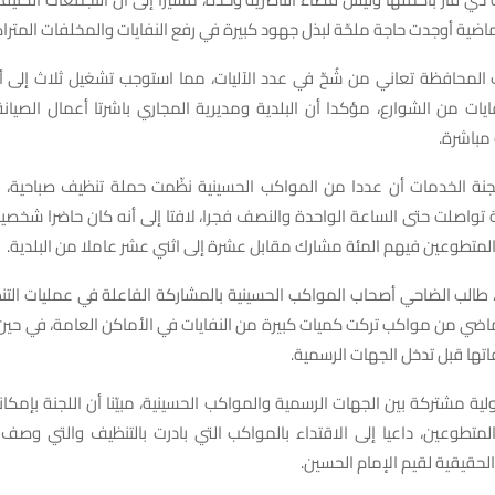
لماضية أوجدت حاجة ملحّة لبذل جهود كبيرة في رفع النفايات والمخلفات المترا
ت المحافظة تعاني من شُحّ في عدد الآليات، مما استوجب تشغيل ثلاث إلى أ
ايات من الشوارع، مؤكدا أن البلدية ومديرية المجاري باشرتا أعمال الصيان
 مباشرة.
ة الخدمات أن عددا من المواكب الحسينية نظّمت حملة تنظيف صباحية، 
تواصلت حتى الساعة الواحدة والنصف فجرا، لافتا إلى أنه كان حاضرا شخصيا
 المتطوعين فيهم المئة مشارك مقابل عشرة إلى اثني عشر عاملا من البلدية.
 طالب الضاحي أصحاب المواكب الحسينية بالمشاركة الفاعلة في عمليات الت
لماضي من مواكب تركت كميات كبيرة من النفايات في الأماكن العامة، في حي
تها قبل تدخل الجهات الرسمية.
ية مشتركة بين الجهات الرسمية والمواكب الحسينية، مبيّنا أن اللجنة بإمكان
لمتطوعين، داعيا إلى الاقتداء بالمواكب التي بادرت بالتنظيف والتي وصف
حقيقية لقيم الإمام الحسين.