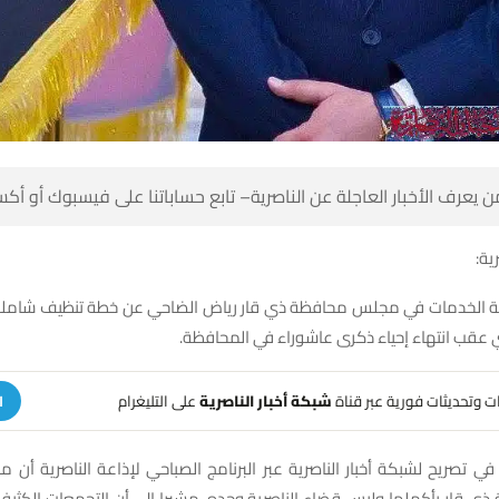
 كن أول من يعرف الأخبار العاجلة عن الناصرية– تابع حساباتنا على ف
شبك
 الخدمات في مجلس محافظة ذي قار رياض الضاحي عن خطة تنظيف شاملة ن
ومديرية المجاري عقب انتهاء إحياء ذكرى عاشور
على التليغرام
شبكة أخبار الناصرية
تلقَّ تنبيهات وتحديثات فوري
ة
ي تصريح لشبكة أخبار الناصرية عبر البرنامج الصباحي لإذاعة الناصرية أن م
ي قار بأكملها وليس قضاء الناصرية وحده، مشيرا إلى أن التجمعات الكثيف