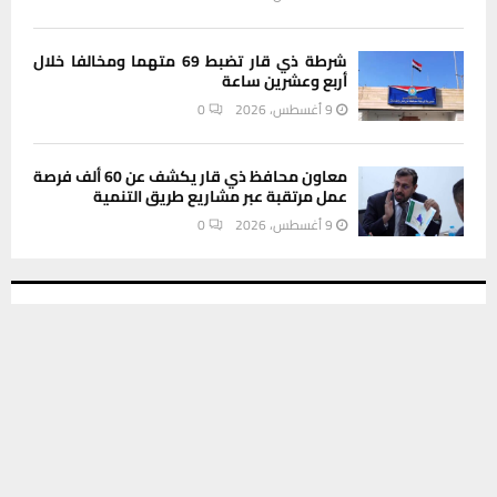
شرطة ذي قار تضبط 69 متهما ومخالفا خلال
أربع وعشرين ساعة
9 أغسطس، 2026
0
معاون محافظ ذي قار يكشف عن 60 ألف فرصة
عمل مرتقبة عبر مشاريع طريق التنمية
9 أغسطس، 2026
0
INSTAGRAM
يستخدم هذا الموقع ملفات تعريف الارتباط لتحسين تجربتك. سنفترض أنك
موافق على هذا، ولكن يمكنك إلغاء الاشتراك إذا كنت ترغب في ذلك.
This message appears for Admin Users only:
موافق
قراءة المزيد
Please fill the Instagram Access Token. You can get Instagram
Access Token by go to
this page