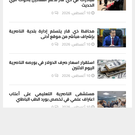
الحديث
10 أغسطس، 2026
0
محافظ ذي قار يتسلم إدارة بلدية الناصرية
بإشراف مباشر من موقع أدنى
10 أغسطس، 2026
0
استقرار اسعار صرف الدولار في بورصه الناصرية
اليوم الاثنين
10 أغسطس، 2026
0
مستشفى الناصرية التعليمي على أعتاب
اعتراف علمي في تخصص بورد الطب الباطني
10 أغسطس، 2026
0
يستخدم هذا الموقع ملفات تعريف الارتباط لتحسين تجربتك. سنفترض أنك
موافق على هذا، ولكن يمكنك إلغاء الاشتراك إذا كنت ترغب في ذلك.
معاون محافظ ذي قار: 75 قطعة ارض
موافق
قراءة المزيد
للمحافظة ضمن مبادرة المليون قطعة