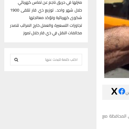
منزلها في حريق ناجم عن تماس كهربائي
خلال شهر واحد.. توزيع ذي قار تتلقى 1900
شكوى كهربائية وتؤكد معالجتها
تجاوزات التسعيرة والعمل خارج المرائب تتصدر
مخالفات النقل في ذي قار خلال تموز
S
e
S
a
r
E
c

h
A
f
R
o
r
كشف مدير الأن
C
:
H