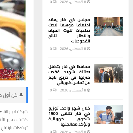
8 أغسطس، 2026
0
مجلس ذي قار يعقد
اجتماعا موسعا لبحث
تداعيات تلوث المياه
وانتظار نتائج
الفحوصات
8 أغسطس، 2026
0
محافظ ذي قار يتكفل
بعائلة شهيد فقدت
منزلها في حريق ناجم
عن تماس كهربائي
8 أغسطس، 2026
0
🔔 كن أول من
خلال شهر واحد.. توزيع
شبكة اخبار الناصر
ذي قار تتلقى 1900
شكوى كهربائية
كشف مدير الأنو
وتؤكد معالجتها
توقعات بارتفاع د
8 أغسطس، 2026
0