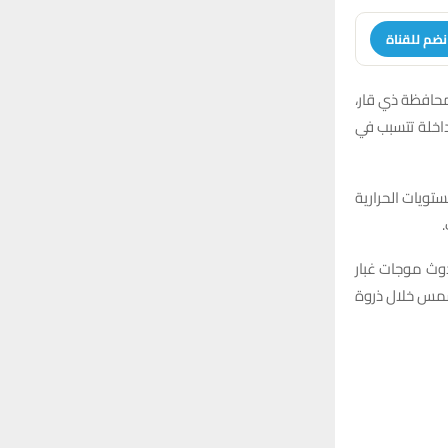
نضم للقناة
محافظة ذي قار،
داخلة تتسبب في
ية، مؤكدا أن هذه المستويات الحرارية
دوث موجات غبار
شمس خلال ذروة