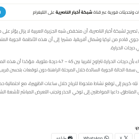
هات وتحديثات فورية عبر قناة
شبكة أخبار الناصرية
على التليغرام
ا
صريح لشبكة أخبار الناصرية، أن منخفض شبه الجزيرة العربية لا يزال يؤثر على 
جوي قادم من تركيا وشمال أفريقيا، مشيرا إلى أن هذه الأنظمة الجوية المت
 درجات الحرارة.
وأفاد مدير الأنواء بأن درجات الحرارة تتراوح تقريبا بين 45 – 47 درجة مئو
سمة الحالة الجوية السائدة خلال المرحلة الراهنة دون توقعات بتحسن قريب.
نبّه كريم إلى توقع نشاط ملحوظ للرياح خلال ساعات الظهيرة، مع احتمالية ح
لمناطق، داعيا المواطنين إلى توخي الحذر وتجنب التعرض المباشر لأشعة ال
ع:
X
WhatsApp
طباعة