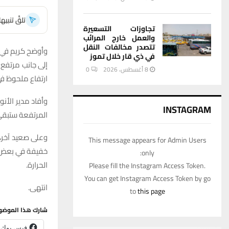
تلقَّ تنبي
تجاوزات التسعيرة
والعمل خارج المرائب
تتصدر مخالفات النقل
وأوضح كريم في ت
في ذي قار خلال تموز
إلى جانب مرتفع 
8 أغسطس، 2026
0
ارتفاع ملحوظ في
INSTAGRAM
المرتفعة ستبقى 
وعلى صعيد آخر، 
This message appears for Admin Users
خفيفة في بعض ا
only:
الحرارة.
Please fill the Instagram Access Token.
You can get Instagram Access Token by go
انتهى.
to
this page
شارك هذا الموضو
فيس بوك