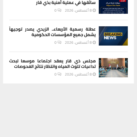
سائقها في عملية أمنية بذي قار
8 أغسطس، 2026
0
عطلة رسمية الأربعاء.. الزيدي يصدر توجيهاً
يشمل جميع المؤسسات الحكومية
8 أغسطس، 2026
0
مجلس ذي قار يعقد اجتماعا موسعا لبحث
تداعيات تلوث المياه وانتظار نتائج الفحوصات
8 أغسطس، 2026
0
يستخدم هذا الموقع ملفات تعريف الارتباط لتحسين تجربتك. سنفترض أنك
INSTAGRAM
موافق على هذا، ولكن يمكنك إلغاء الاشتراك إذا كنت ترغب في ذلك.
موافق
قراءة المزيد
This message appears for Admin Users only:
Please fill the Instagram Access Token. You can get Instagram
Access Token by go to
this page