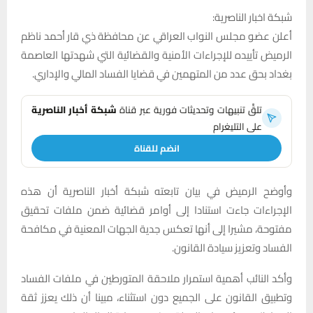
شبكة اخبار الناصرية:
أعلن عضو مجلس النواب العراقي عن محافظة ذي قار أحمد ناظم
الرميض تأييده للإجراءات الأمنية والقضائية التي شهدتها العاصمة
بغداد بحق عدد من المتهمين في قضايا الفساد المالي والإداري.
تلقَّ تنبيهات وتحديثات فورية عبر قناة
شبكة أخبار الناصرية
على التليغرام
انضم للقناة
وأوضح الرميض في بيان تابعته شبكة أخبار الناصرية أن هذه
الإجراءات جاءت استنادا إلى أوامر قضائية ضمن ملفات تحقيق
مفتوحة، مشيرا إلى أنها تعكس جدية الجهات المعنية في مكافحة
الفساد وتعزيز سيادة القانون.
وأكد النائب أهمية استمرار ملاحقة المتورطين في ملفات الفساد
وتطبيق القانون على الجميع دون استثناء، مبينا أن ذلك يعزز ثقة