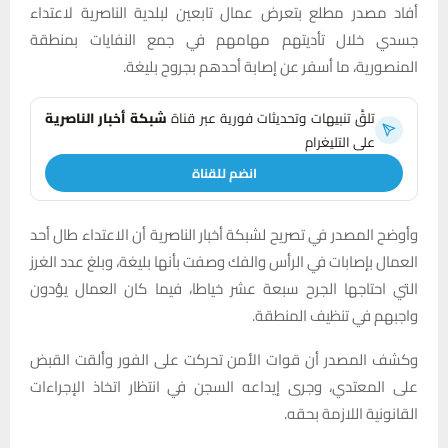
أفاد مصدر مطلع بتعرض عمال تابعين لبلدية الناصرية لاعتداء
جسدي خلال تأديتهم مهامهم في جمع النفايات بمنطقة
المنصورية، ما أسفر عن إصابة أحدهم بجروح بليغة.
تلقَّ تنبيهات وتحديثات فورية عبر قناة
شبكة أخبار الناصرية
على التليغرام
انضم للقناة
وأوضح المصدر في تصريح لشبكة أخبار الناصرية أن الاعتداء طال أحد
العمال بإصابات في الرأس والفك وصفت بأنها بليغة، وبلغ عدد الغرز
التي احتاجها الجرح سبعة عشر خياطا، فيما كان العمال يؤدون
واجبهم في تنظيف المنطقة.
وكشف المصدر أن قوات الأمن تحركت على الفور وألقت القبض
على المعتدي، وجرى إيداعه السجن في انتظار اتخاذ الإجراءات
القانونية اللازمة بحقه.