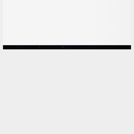
يستخدم هذا الموقع ملفات تعريف الارتباط لتحسين تجربتك. سنفترض أنك
موافق على هذا، ولكن يمكنك إلغاء الاشتراك إذا كنت ترغب في ذلك.
موافق
قراءة المزيد