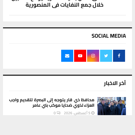
خلال جمع النفايات في المنصورية
SOCIAL MEDIA
آخر الاخبار
محافظ ذي قار يتوجه إلى البصرة لتقديم واجب
العزاء لذوي ضحايا موكب بني عامر
5 أغسطس، 2026
0
يستخدم هذا الموقع ملفات تعريف الارتباط لتحسين تجربتك. سنفترض أنك
موافق على هذا، ولكن يمكنك إلغاء الاشتراك إذا كنت ترغب في ذلك.
فيديو | بلدية كربلاء تثمن مشاركة كوادر بلدية