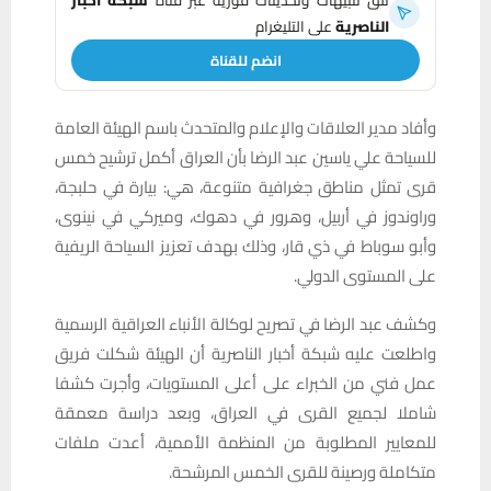
تلقَّ تنبيهات وتحديثات فورية عبر قناة
شبكة أخبار
الناصرية
على التليغرام
انضم للقناة
وأفاد مدير العلاقات والإعلام والمتحدث باسم الهيئة العامة
للسياحة علي ياسين عبد الرضا بأن العراق أكمل ترشيح خمس
قرى تمثل مناطق جغرافية متنوعة، هي: بيارة في حلبجة،
وراوندوز في أربيل، وهرور في دهوك، وميركي في نينوى،
وأبو سوباط في ذي قار، وذلك بهدف تعزيز السياحة الريفية
على المستوى الدولي.
وكشف عبد الرضا في تصريح لوكالة الأنباء العراقية الرسمية
واطلعت عليه شبكة أخبار الناصرية أن الهيئة شكلت فريق
عمل فني من الخبراء على أعلى المستويات، وأجرت كشفا
شاملا لجميع القرى في العراق، وبعد دراسة معمقة
للمعايير المطلوبة من المنظمة الأممية، أعدت ملفات
متكاملة ورصينة للقرى الخمس المرشحة.