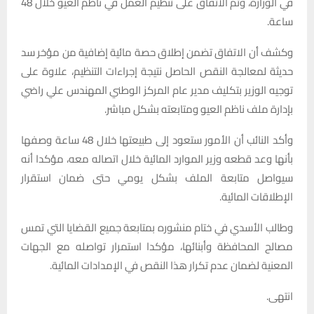
في الوزارة، وتم الاتفاق على تنظيم العمل في ناظم العيو خلال 48
ساعة.
وكشف أن الاتفاق تضمن إطلاق حصة مائية إضافية من مؤخر سد
حديثة لمعالجة النقص الحاصل نتيجة إجراءات التنظيم، علاوة على
توجيه الوزير بتكليف مدير عام المركز الوطني المهندس علي راضي
بإدارة ملف ناظم العيو ومتابعته بشكل مباشر.
وأكد النائب أن الأمور ستعود إلى طبيعتها خلال 48 ساعة وصفها
بأنها وعد قطعه وزير الموارد المائية خلال اتصاله معه، مؤكدا أنه
سيواصل متابعة الملف بشكل يومي حتى ضمان استقرار
الإطلاقات المائية.
وطالب الأسدي في ختام منشوره بمتابعة جميع القضايا التي تمس
مصالح المحافظة وأبنائها، مؤكدا استمرار تواصله مع الجهات
المعنية لضمان عدم تكرار هذا النقص في الإمدادات المائية.
انتهى.