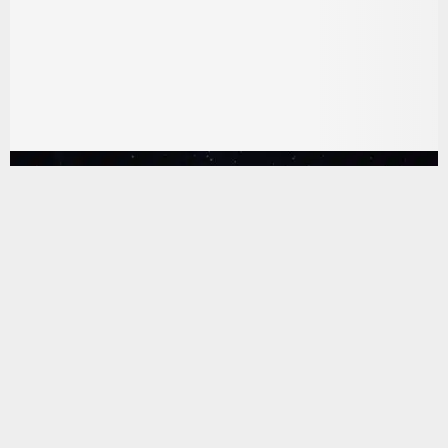
يستخدم هذا الموقع ملفات تعريف الارتباط لتحسين تجربتك. سنفترض أنك
موافق على هذا، ولكن يمكنك إلغاء الاشتراك إذا كنت ترغب في ذلك.
موافق
قراءة المزيد