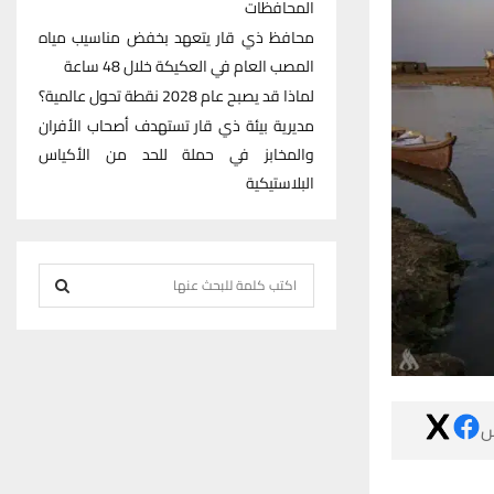
المحافظات
محافظ ذي قار يتعهد بخفض مناسيب مياه
المصب العام في العكيكة خلال 48 ساعة
لماذا قد يصبح عام 2028 نقطة تحول عالمية؟
مديرية بيئة ذي قار تستهدف أصحاب الأفران
والمخابز في حملة للحد من الأكياس
البلاستيكية
S
e
S
a
r
E
c
h
A

f
R
o