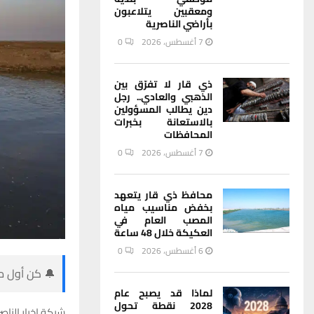
ومعقبين يتلاعبون
بأراضي الناصرية
7 أغسطس، 2026
0
ذي قار لا تفرّق بين
الذهبي والعادي.. رجل
دين يطالب المسؤولين
بالاستعانة بخبرات
المحافظات
7 أغسطس، 2026
0
محافظ ذي قار يتعهد
بخفض مناسيب مياه
المصب العام في
العكيكة خلال 48 ساعة
6 أغسطس، 2026
0
🔔 كن أول من
لماذا قد يصبح عام
2028 نقطة تحول
شبكة اخبار الناصر