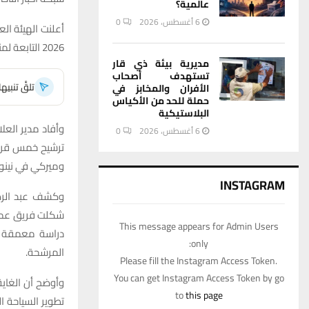
عالمية؟
6 أغسطس، 2026
0
أعلنت الهيئة ا
2026 التابعة لمنظمة الأمم المتحدة للسياحة، من بينها قرية أبو سوباط في محافظة ذي قار.
مديرية بيئة ذي قار
تستهدف أصحاب
تلقَّ تنبي
الأفران والمخابز في
حملة للحد من الأكياس
البلاستيكية
وأفاد مدير العل
6 أغسطس، 2026
0
ترشيح خمس قرى 
وميركي في نينوى
INSTAGRAM
وكشف عبد الرضا 
شكلت فريق عمل 
This message appears for Admin Users
دراسة معمقة ل
only:
المرشحة.
Please fill the Instagram Access Token.
You can get Instagram Access Token by go
وأوضح أن الغاي
to
this page
تطوير السياحة ال