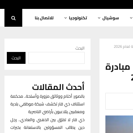
سوشيال
تكنولوجيا
للاتصال بنا
م 2026
البحث
البحث
مبادرة
أحدث المقالات
بالصور: أختام ووثائق مزورة وأسلحة.. محكمة
استئناف ذي قار تكشف شبكة موظفي بلدية
ومعقبين يتلاعبون بأراضي الناصرية
ذي قار لا تفرّق بين الذهبي والعادي.. رجل
دين يطالب المسؤولين بالاستعانة بخبرات