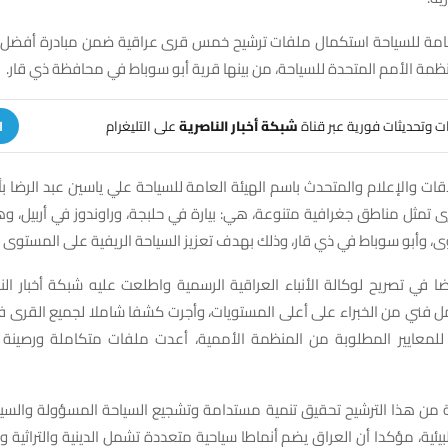
لعامة للسياحة استكمال ملفات ترشيح خمس قرى عراقية ضمن مبادرة أفضل ا
هات وتحديثات فورية عبر قناة
شبكة أخبار الناصرية
على التليغرام
ا
اقات والإعلام والمتحدث باسم الهيئة العامة للسياحة علي ياسين عبد الرضا ب
تمثل مناطق جغرافية متنوعة، هي: بيارة في حلبجة، وراوندوز في أربيل، و
، وأبو سوباط في ذي قار، وذلك بهدف تعزيز السياحة الريفية على المستوى ا
في تصريح لوكالة الأنباء العراقية الرسمية واطلعت عليه شبكة أخبار النا
فني من الخبراء على أعلى المستويات، وأجرت كشفا شاملا لجميع القرى في
لمعايير المطلوبة من المنظمة الأممية، أعدت ملفات متكاملة ورصينة
ة من هذا الترشيح تحقيق تنمية مستدامة وتشجيع السياحة المسؤولة والسياح
بيئية، مؤكدا أن العراق يضم أنماطا سياحية متعددة تشمل الدينية والتراثية و