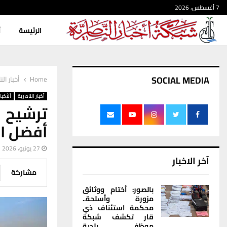
7 أغسطس، 2026
الرئيسة
أ
SOCIAL MEDIA
Home
أخبار الن
أخبار الناصرية
ألأخبار
ترشيح ق
أفضل الق
27 يونيو، 2026
آخر الاخبار
مشاركة
بالصور: أختام ووثائق
مزورة وأسلحة..
محكمة استئناف ذي
قار تكشف شبكة
موظفي بلدية