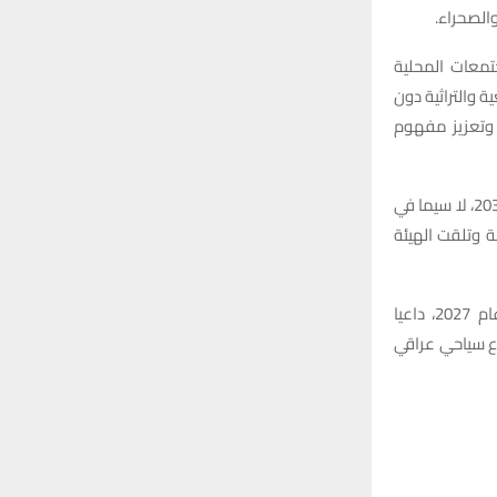
والصحراء.
تمعات المحلية
ة والتراثية دون
ة وتعزيز مفهوم
وأضاف أن السياحة البيئية والخضراء تمثلان محورين أساسيين في استراتيجية الهيئة حتى عام 2035، لا سيما في
ة وتلقت الهيئة
وعلى صعيد آخر، أشار إلى أن فريق العمل سيواصل اختيار ودعم مزيد من القرى خلال عام 2027، داعيا
اع سياحي عراقي