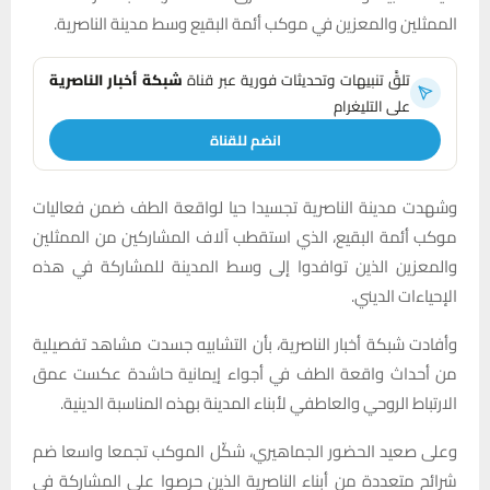
الممثلين والمعزين في موكب أئمة البقيع وسط مدينة الناصرية.
تلقَّ تنبيهات وتحديثات فورية عبر قناة
شبكة أخبار الناصرية
على التليغرام
انضم للقناة
وشهدت مدينة الناصرية تجسيدا حيا لواقعة الطف ضمن فعاليات
موكب أئمة البقيع، الذي استقطب آلاف المشاركين من الممثلين
والمعزين الذين توافدوا إلى وسط المدينة للمشاركة في هذه
الإحياءات الديني.
وأفادت شبكة أخبار الناصرية، بأن التشابيه جسدت مشاهد تفصيلية
من أحداث واقعة الطف في أجواء إيمانية حاشدة عكست عمق
الارتباط الروحي والعاطفي لأبناء المدينة بهذه المناسبة الدينية.
وعلى صعيد الحضور الجماهيري، شكّل الموكب تجمعا واسعا ضم
شرائح متعددة من أبناء الناصرية الذين حرصوا على المشاركة في