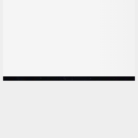
يستخدم هذا الموقع ملفات تعريف الارتباط لتحسين تجربتك. سنفترض أنك
موافق على هذا، ولكن يمكنك إلغاء الاشتراك إذا كنت ترغب في ذلك.
موافق
قراءة المزيد