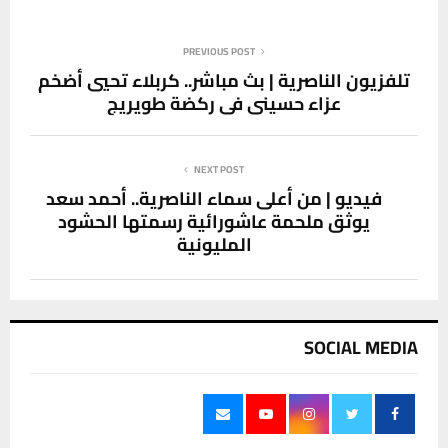
PREVIOUS POST
تلفزيون الناصرية | بث مباشر.. كربلاء تحيي أضخم
عزاء حسيني في ركضة طويريج
NEXT POST
فيديو | من أعلى سماء الناصرية.. أحمد سعد
يوثق ملحمة عاشورائية رسمتها الحشود
المليونية
SOCIAL MEDIA