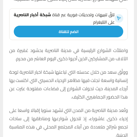
تلقَّ تنبيهات وتحديثات فورية عبر قناة
شبكة أخبار الناصرية
على التليغرام
انضم للقناة
وامتلأت الشوارع الرئيسية في مدينة الناصرية بحشود غفيرة من
الآلاف من المشاركين الذين أحيوا ذكرى اليوم العاشر من محرم.
ووثّق سعد من خلال عدسته التي تباعتها شبكة اخبار الناصرية لوحة
إنسانية واسعة تجلت فيها مظاهر الإحياء الحسيني التي اكتست بها
أرجاء المدينة، حيث تحولت الشوارع إلى فضاءات مفتوحة عبّرت عن
هذا الحضور الجماهيري الكثيف.
وتُعد مدينة الناصرية من المدن التي تشهد سنويا إقبالا واسعا على
إحياء ذكرى عاشوراء، إذ تتحول شوارعها ومناطقها إلى ساحات
تجمع شرائح متعددة من أبناء المجتمع المحلي في هذه المناسبة
الدينية.