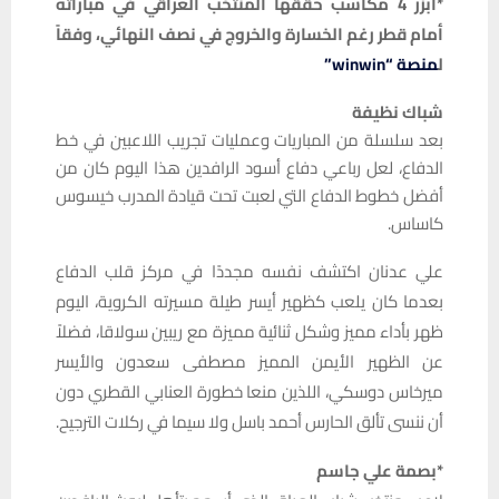
*أبزر 4 مكاسب حققها المنتخب العراقي في مباراته
أمام قطر رغم الخسارة والخروج في نصف النهائي، وفقاً
ل
منصة “winwin”
شباك نظيفة
بعد سلسلة من المباريات وعمليات تجريب اللاعبين في خط
الدفاع، لعل رباعي دفاع أسود الرافدين هذا اليوم كان من
أفضل خطوط الدفاع التي لعبت تحت قيادة المدرب خيسوس
كاساس.
علي عدنان اكتشف نفسه مجددًا في مركز قلب الدفاع
بعدما كان يلعب كظهير أيسر طيلة مسيرته الكروية، اليوم
ظهر بأداء مميز وشكل ثنائية مميزة مع ريبين سولاقا، فضلاً
عن الظهير الأيمن المميز مصطفى سعدون والأيسر
ميرخاس دوسكي، اللذين منعا خطورة العنابي القطري دون
أن ننسى تألق الحارس أحمد باسل ولا سيما في ركلات الترجيح.
*بصمة علي جاسم