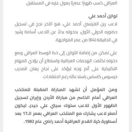
العراقي كسب ظهيرًا عصريًا يعول عليه في المستقبل.
توازن أحمد علي
لاعب رين الفرنسي أحمد علي، هو الآخر نجح في تسجيل
حضوره الدولي الأول، بدخوله بدلاً عن اللاعب أسامة رشيد
في الدقيقة (64) من عمر المواجهة.
علي تمكن من إضافة التوازن إلى خط الوسط العراقي ومع
دخوله تكثفت الهجمات العراقية واستطاع أن يؤدي المهام
التكتيكية على أتم وجه ليؤكد على نجاح رهان المدرب
خيسوس كاساس باستدعائه رغم الانتقادات.
ومن المؤمل أن تشهد المباراة المقبلة للمنتخب
العراقي أمام الخاسر من مباراة الأردن وإيران تسجيل
الظهور الأول للاعب ستوك سيتي علي حيدر، ليكون
أصغر لاعب يشارك مع المنتخب العراقي بعمر الـ17 بعد
أسطورة كرة القدم العراقية أحمد راضي عام 1982.