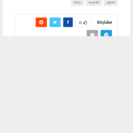
العراق
الناصرية
رياضة
مشاركة
0
يستخدم هذا الموقع ملفات تعريف الارتباط لتحسين تجربتك. سنفترض أنك
موافق على هذا، ولكن يمكنك إلغاء الاشتراك إذا كنت ترغب في ذلك.
موافق
قراءة المزيد
PREVIOUS POST
بينها بصمة علي جاسم.. 4 ايجابيات للمنتخب
العراقي في مواجهة قطر رغم الخسارة
NEXT POST
شرط من كاساس لتحقيق نتائج أفضل في
مباريات المنتخب الوطنيّ