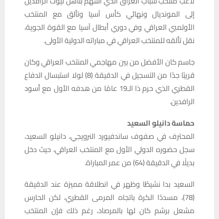
لاعب منتخب شباب العراق الذي أسهم بتأهل ليوث الرافدين
إلى المونديال ونهائي كأس آسيا وتألق مع المنتخب
الأولمبي العراقي وفي دوري أبطال آسيا مع القوة الجوية،
نقل تألقه للمنتخب العراقي في مباراته الدولية الأولى.
جاسم كان الأفضل من بين مهاجمي المنتخب العراقي وكان
قريبًا جدًا من التسجيل في الدقيقة (8) لولا استبسال الدفاع
القطري الذي حرم ذا الـ19 عامًا من هدفه الأول مع أسود
الرافدين.
حماسة دانيلو السعيد
المحترف في صفوف ساندفيورد النرويجي، دانيلو السعيد،
سجل حضوره الدولي الأول مع المنتخب العراقي، حيث دخل
بديلًا في الدقيقة (64) من عمر المباراة.
السعيد بدا نشيطًا وظهر في انطلاقة مميزة عند الدقيقة
(78)، مسددًا الكرة باتجاه المرمى القطري، لكن الحارس
مشعل برشم كان لها بالمرصاد، رغم ذلك فإن المنتخب