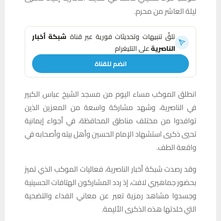
ليلة العاشر من محرم.
تلقَّ تنبيهات وتحديثات فورية عبر قناة
شبكة أخبار
الناصرية
على التليغرام
انضم للقناة
انطلق الموكب مساء اليوم من مسجد الشيخ عباس الكبير
في الناصرية، وشهد مشاركة واسعة من المعزين الذين
توافدوا من مختلف مناطق المحافظة، في أجواء إيمانية
تحيي ذكرى استشهاد الإمام الحسين وأهل بيته وأصحابه في
واقعة الطف.
وقد رصدت شبكة أخبار الناصرية، فعاليات الموكب الذي تميز
بحضور جماهيري لافت، إذ ردد المشاركون الهتافات الحسينية
وجسدوا مشاهد رمزية تعبر عن معاني الفداء والتضحية
التي خلدتها هذه الذكرى الأليمة.