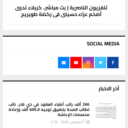
تلفزيون الناصرية | بث مباشر.. كربلاء تحيي
أضخم عزاء حسيني في ركضة طويريج
SOCIAL MEDIA
آخر الاخبار
266 ألف راتب أطباء العقود في ذي قار.. نائب
تطالب الصحة بتطبيق توجيه الـ600 ألف وإعادة
مخصصات الإعاشة
7 أغسطس، 2026
0