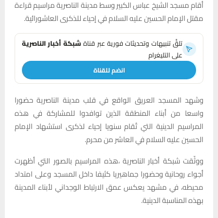
أقام مسجد الشيخ عباس الكبير وسط مدينة الناصرية مراسيم قراءة
مقتل الإمام الحسين عليه السلام في إحياء للذكرى العاشورائية.
تلقَّ تنبيهات وتحديثات فورية عبر قناة
شبكة أخبار الناصرية
على التليغرام
انضم للقناة
وشهد المسجد العريق الواقع في قلب مدينة الناصرية حضورا
واسعا من أبناء المنطقة الذين توافدوا للمشاركة في هذه
المراسيم الدينية التي تُقام سنويا إحياء لذكرى استشهاد الإمام
الحسين عليه السلام في العاشر من محرم.
ووثّقت شبكة أخبار الناصرية ،هذه المراسيم بالصور التي أظهرت
أجواء روحانية وحضورا جماهيريا كثيفا داخل المسجد وعلى امتداد
محيطه، في مشهد يعكس عمق الارتباط الوجداني لأبناء المدينة
بهذه المناسبة الدينية.