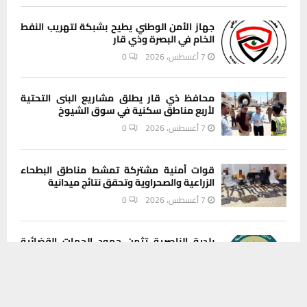
جهاز الأمن الوطني يطيح بشبكة لتهريب النفط
الخام في البصرة وذي قار
7 أغسطس، 2026
0
محافظ ذي قار يطلق مشاريع البنى التحتية
لأربع مناطق سكنية في سوق الشيوخ
7 أغسطس، 2026
0
قوات أمنية مشتركة تمشط مناطق البطحاء
الزراعية والصحراوية وتحقق نتائج ميدانية
7 أغسطس، 2026
0
بلدية الناصرية تثمن جهود الجهات القضائية
والأمنية في ملاحقة شبكات التزوير والفساد
يستخدم هذا الموقع ملفات تعريف الارتباط لتحسين تجربتك. سنفترض أنك
7 أغسطس، 2026
0
موافق على هذا، ولكن يمكنك إلغاء الاشتراك إذا كنت ترغب في ذلك.
موافق
قراءة المزيد