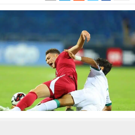
 من يعرف الأخبار العاجلة عن الناصرية– تابع حساباتنا على فيسبوك أو
حسين تجربتك. سنفترض أنك موافق على هذا، ولكن يمكنك إلغاء الاشتراك إذا كنت