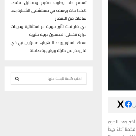
تسمم حاد وطبيب مقيم ومحاليل فقط..
هكذا مات يوسف في مستشفى الشطرة بعد
ساعات من الانتظار
ذي قار تحت تأثير موجة حر استثنائية ودرجات
حرارة تتخطى الخمسين درجة مئوية
سمك السلور يهدد الاهوار.. مسؤول في ذي
قار يحذر من كارثة بيولوجية صامتة
S
e
S
a
r
E

c
h
A
وقال كاساس بعد 
f
R
إلى ركلاتِ الترجيح بنت
o