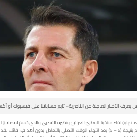
 كن أول من يعرف الأخبار العاجلة عن الناصرية– تابع حساباتنا على ف
نهايةِ لقاء منتخبنا الوطنيّ العراقيّ ونظيره القطري والذي حُسمَ لمصلحةِ ال
يجة (6 – 5) بعد انتهاءِ الوقت الأصلي بالتعادل بدون أهدافٍ، قائلا: لقد قدّمنا أداءً جيداً