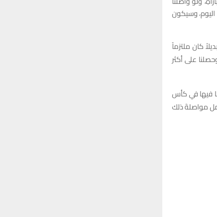
اةِ، ولو واصلنا
r
C
 اليوم، وسيكون
:
H
اً كان ملتزماً
وحصلنا على أكثر
كنا فيها في كأس
أمل مواصلةَ ذلك