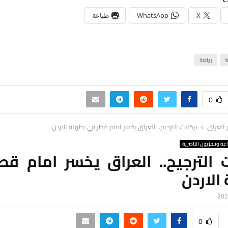
X
WhatsApp
طباعة
ة
رياضة
0
ر العراق
بركلات الترجيح.. العراق يخسر امام قطر في بطولة الاردن
اعة وتلفزيون الناصرية
ت الترجيح.. العراق يخسر امام قط
الاردن
0