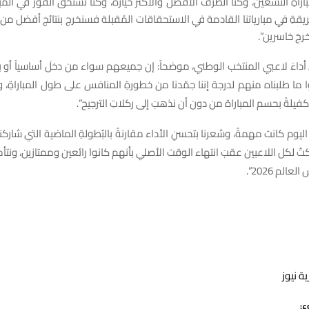
اةِ التسعين، وكنا الطرفَ الأفضل والأكثرَ حيازةً، وكنا نستحقُ الفوزَ في المبار
ريقةِ في مبارياتنا القادمة في الاستحقاقات المُقبلة فسنخرج بنتائج أفضل من
جَ خاسرين”.
اءَ لاعبي المنتخب الوطني، موضحاً: إن جميعهم سواء من دخلَ أساسياً أو بديل
ا ما طلبناه منهم لدرجة إننا جمّدنا من خطورةِ المنافس على طول المباراةِ، 
يلةً بحسم المباراة من دون أن نذهبَ إلى ركلاتِ الترجيح”.
اليوم كانت مهمةً، وشعرنا بتحسنِ الأداء مقارنةً بالبُطولةِ الماضية التي شار
ركتُ لكل اللاعبين عقبَ انتهاء الوقت الأصلي بأنهم كانوا رائعين وممتازين، ونت
الم 2026”.
ة نيوز
ع: