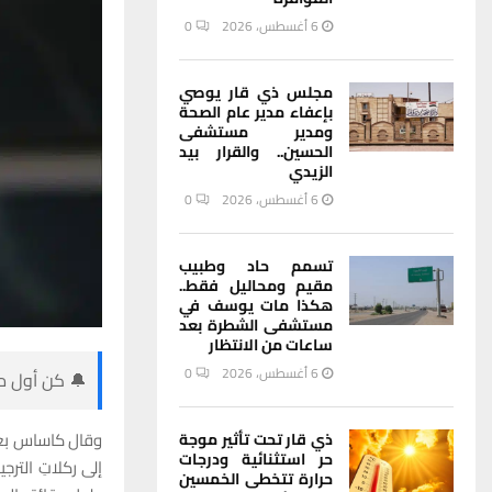
6 أغسطس، 2026
0
مجلس ذي قار يوصي
بإعفاء مدير عام الصحة
ومدير مستشفى
الحسين.. والقرار بيد
الزيدي
6 أغسطس، 2026
0
تسمم حاد وطبيب
مقيم ومحاليل فقط..
هكذا مات يوسف في
مستشفى الشطرة بعد
ساعات من الانتظار
6 أغسطس، 2026
0
🔔 كن أول من
وقال كاساس بعد ن
ذي قار تحت تأثير موجة
حر استثنائية ودرجات
حرارة تتخطى الخمسين