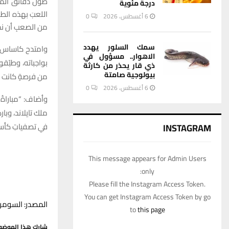
طول دقائق المبار
درجة مئوية
اللعبَ بهذه الط
6 أغسطس، 2026
0
من الصعبِ أن نخر
سمك السلور يهدد
وامتدح كاساس أد
الاهوار.. مسؤول في
بواجباته، وطبّقو
ذي قار يحذر من كارثة
بيولوجية صامتة
من فرصةٍ كانت كف
6 أغسطس، 2026
0
وأضاف: “مباراةُ 
ملك تايلاند، وبا
في تصفياتِ كأس الع
INSTAGRAM
This message appears for Admin Users
only:
Please fill the Instagram Access Token.
You can get Instagram Access Token by go
المصدر: السومري
to
this page
شارك هذا الموضو