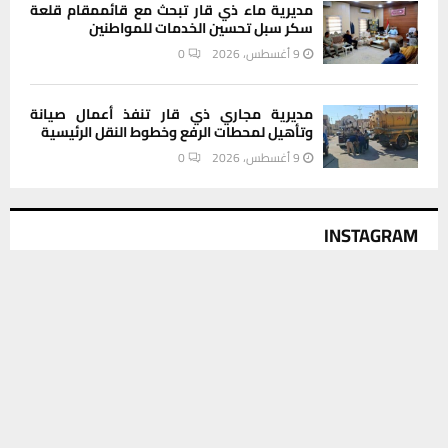
مديرية ماء ذي قار تبحث مع قائممقام قلعة
سكر سبل تحسين الخدمات للمواطنين
9 أغسطس، 2026
0
مديرية مجاري ذي قار تنفذ أعمال صيانة
وتأهيل لمحطات الرفع وخطوط النقل الرئيسية
9 أغسطس، 2026
0
INSTAGRAM
يستخدم هذا الموقع ملفات تعريف الارتباط لتحسين تجربتك. سنفترض أنك
موافق على هذا، ولكن يمكنك إلغاء الاشتراك إذا كنت ترغب في ذلك.
This message appears for Admin Users only:
Please fill the Instagram Access Token. You can get Instagram
موافق
قراءة المزيد
Access Token by go to
this page