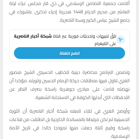
أقامت جمعية التضامن الإسلامي في ذي قار مجلس عزاء ليلة
العاشر من محرم الحرام 1448 هجرية إحياء لذكرى عاشوراء في
جامع الشيخ عباس الكبير وسط الناصرية.
تلقَّ تنبيهات وتحديثات فورية عبر قناة
شبكة أخبار الناصرية
على التليغرام
انضم للقناة
وتضمن البرنامج محاضرة دينية للخطيب الحسيني الشيخ منصور
الغزي تناول فيها منطلقات حركة الإمام الحسين وثورته، مؤكدا أن
نهضته قامت على مبادئ جوهرية راسخة بصرف النظر عن
التحفظات التي أبدتها الكوفة في الاستجابة الشعبية.
وأوضح الغزي في لقاء تابعته شبكة أخبار الناصرية أن الثورة
الحسينية لم تكن مرتبطة بالمساندة الخارجية بل انطلقت من قناعات
راسخة وقيم ثابتة جعلت منها نموذجا خالدا في تاريخ الأمة
الإسلامية.