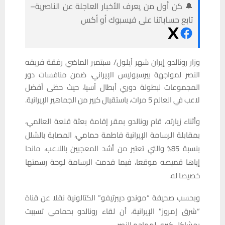
🔔 كن أول من يعرف الأخبار العاجلة عن الناصرية–
تابع حساباتنا على فيسبوك أو أكس
وزار رونالدو إيران شهر أيلول/ سبتمبر الماضي رفقة فريقه
النصر لمواجهة بيرسبوليس الإيراني، ضمن منافسات دور
المجموعات لبطولة دوري أبطال آسيا، حيث حظى أفضل
لاعب في العالم 5 مرات، باستقبال كبير من الجماهير الإيرانية.
وأثناء زيارته، قام رونالدو بمقر إقامة بعثة قلعة العالمي،
بمقابلة الرسامة الإيرانية فاطمة حمامي، المصابة بالشلل
بنسبة 85% والتي تعتبر من أشد المعجبين باللاعب، مانحا
إياها قميصه موقعا، فيما قدمت الرسامة لوحة رسمتها
خصيصا له.
وبحسب صحيفة “موندو ديبرتيفو” الكتالونية نقلا عن قناة
“شرق إمروز” الإيرانية، أن لقاء رونالدو بحمامي تسببت
بمشاكل كبرى لمهاجم النصر.