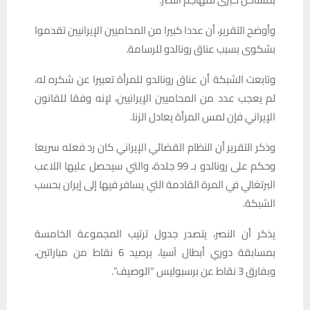
وأوضح التقرير، أن عددا كبيرا من المحاميين الإيرانيين تقدموا
بشكوى بسبب عناق رونالدو للرسامة.
وتابعت الشبكة أن عناق رونالدو للمرأة تعبيرا عن شكره له،
لم يعجب عدد من المحاميين الإيرانيين، لإنه وفقا للقانون
الإيراني فإن لمس المرأة يعادل الزنا.
وذكر التقرير أن النظام القضائي الإيراني كان رد فعله سريعا
وحكم على رونالدو بـ 99 جلدة، والتي سيحصل عليها اللاعب
البرتغالي في المرة القادمة التي يسافر فيها إلى إيران بحسب
الشبكة.
يذكر أن النصر، يتصدر جدول ترتيب المجموعة الخامسة
بمسابقة دوري أبطال آسيا، برصيد 6 نقاط من مباراتين،
وبفارق 3 نقاط عن برسبوليس “الوصيف”.