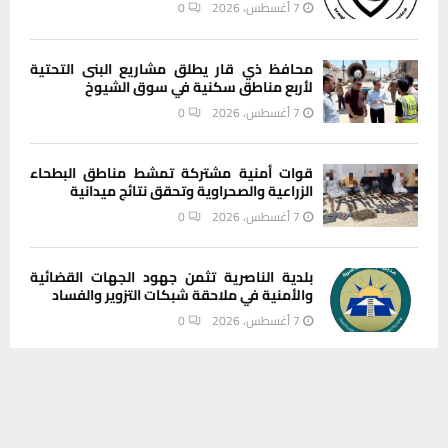
7 أغسطس، 2026
0
محافظ ذي قار يطلق مشاريع البنى التحتية
لأربع مناطق سكنية في سوق الشيوخ
7 أغسطس، 2026
0
قوات أمنية مشتركة تمشط مناطق البطحاء
الزراعية والصحراوية وتحقق نتائج ميدانية
7 أغسطس، 2026
0
بلدية الناصرية تثمن جهود الجهات القضائية
والأمنية في ملاحقة شبكات التزوير والفساد
7 أغسطس، 2026
0
يستخدم هذا الموقع ملفات تعريف الارتباط لتحسين تجربتك. سنفترض أنك
موافق على هذا، ولكن يمكنك إلغاء الاشتراك إذا كنت ترغب في ذلك.
INSTAGRAM
موافق
قراءة المزيد