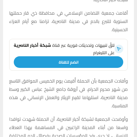
أقامت جمعية التضامن الإسلامي في محافظة ذي قار حملتها
السنوية للتبرع بالدم في مدينة الناصرية، تزامنا مع أيام العزاء
الحسينية.
تلقَّ تنبيهات وتحديثات فورية عبر قناة
شبكة أخبار الناصرية
على التليغرام
انضم للقناة
وأفادت الجمعية بأن الحملة أُقيمت يوم الخميس الموافق التاسع
من شهر محرم الحرام، في أروقة جامع الشيخ عباس الكبير وسط
مدينة الناصرية، استلهاما لقيم الإيثار والعمل الإنساني في هذه
المناسبة.
وأوضحت الجمعية لشبكة أخبار الناصرية، أن الحملة شهدت توافدا
واسعا من أبناء المدينة الراغبين في المساهمة بهذا العطاء
الإنساني، إذ جرى رفد المؤسسات الصحية بفصائل الدم المختلفة