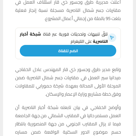
أعلنت مديرية طرق وجسور ذي قار استئناف العمل في
مقتربات جسر شمال الناصرية مسجلة نسبة إنجاز فعلية
بلغت 95 بالمئة من إجمالي أعمال المشروع.
تلقَّ تنبيهات وتحديثات فورية عبر قناة
شبكة أخبار
الناصرية
على التليغرام
انضم للقناة
وتابع مدير طرق وجسور ذي قار المهندس عادل الخفاجي
ميدانيا سير العمل في مقتربات جسر شمال الناصرية ضمن
المرحلة الأولى المحالة بعهدة شركة حمورابي للمقاولات
وفق خطة مشاريع وزارة الإعمار والإسكان.
وأوضح الخفاجي في بيان تابعته شبكة أخبار الناصرية أن
العمل مستمر حاليا في المقترب الشمالي من جهة الجامعة
فيما لا يزال المقترب الجنوبي من جهة المنصورية بانتظار
حسم موضوع الدور السكنية الواقعة ضمن مساره