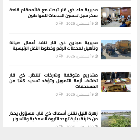
مديرية ماء ذي قار تبحث مع قائممقام قلعة
سكر سبل تحسين الخدمات للمواطنين
9 أغسطس، 2026
0
مديرية مجاري ذي قار تنفذ أعمال صيانة
وتأهيل لمحطات الرفع وخطوط النقل الرئيسية
9 أغسطس، 2026
0
مشاريع متوقفة وشركات تنتظر.. ذي قار
تكشف أزمة التمويل وتؤكد تسديد 45% من
المستحقات
9 أغسطس، 2026
0
زهرة النيل تقتل أسماك ذي قار.. مسؤول يحذر
من كارثة بيئية تهدد الثروة السمكية والأهوار
9 أغسطس، 2026
0
يستخدم هذا الموقع ملفات تعريف الارتباط لتحسين تجربتك. سنفترض أنك