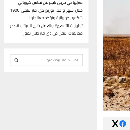
منزلها في حريق ناجم عن تماس كهربائي
خلال شهر واحد.. توزيع ذي قار تتلقى 1900
شكوى كهربائية وتؤكد معالجتها
تجاوزات التسعيرة والعمل خارج المرائب تتصدر
مخالفات النقل في ذي قار خلال تموز
S
e
S
a
r
E
c
h
A
f
R
o
r
C
:

H