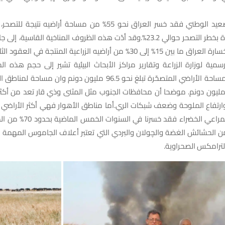
وتابع ” على الصعيد الوطني فقد خسر العراق نحو 55% من مساحة أراضيه ن
الأراضي المهددة بخطر التصحر حوالي 23.2%.وقد أدّت هذه الظروف المناخية القاسية
والرعي الجائر، لخسارة العراق ما بين 15% إلى 30% من أراضيه الزراعية المنتجة في 
رسمية لوزارة الزراعة وتقارير مراكز الأبحاث البيئية تشير إلى حجم هذه ا
المعطيات فان مساحة الأراضي المتصحّرة تبلغ نحو 96.5 مليون دونم وان 
قدر بنحو 40.4 مليون دونم. موضحا أن محافظات الجنوب مثل المثنى وذي قار تعد من أكث
رتفاع الملوحة وضعف شبكات الري.أما مناطق الأهوار فهي أكثر الأراضي ال
عرضة لتدهور المراعي الخضراء فقد 
 من الحشائش الغضة والچولان والبردي التي تعتبر أعلاف الجاموس المهمة ن
لترامكس الصحراوية.