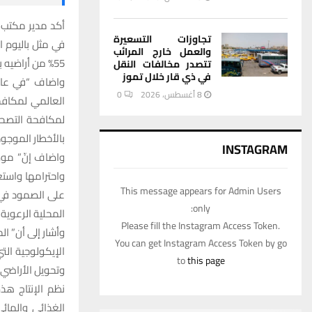
أكد مدير مكتب 
تجاوزات التسعيرة
في مثل باليوم ا
والعمل خارج المرائب
55% من أراضيه بسبب التصحر .
تتصدر مخالفات النقل
في ذي قار خلال تموز
8 أغسطس، 2026
0
العالمي لمكافح
لمكافحة التصحر 
بالأخطار الموجود
INSTAGRAM
واضاف إنّ” موض
واحترامها واستع
This message appears for Admin Users
على الصمود في و
only:
المحلية الرعوية
Please fill the Instagram Access Token.
وأشار إلى أن” ا
You can get Instagram Access Token by go
الإيكولوجية التي
to
this page
وتحويل الأراضي،
نظم الإنتاج هذ
الغذائي والمائ