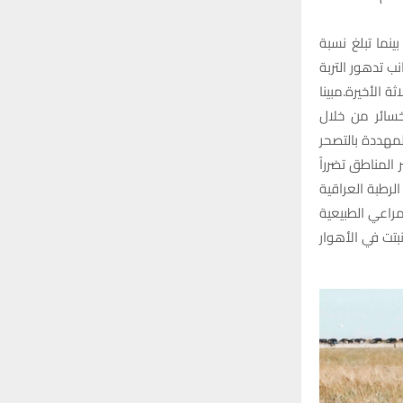
تيجة للتصحر، بينما تبلغ نسبة
، إلى جانب تدهور التربة
العقود الثلاثة الأخيرة.مبينا
لخسائر من خلال
مساحة لمناطق المهددة بالتصحر
ر المناطق تضرراً
رطبة العراقية
خسرنا في السنوات الخمس الماضية بحدود 70% من المراعي الطبيعية
بتت في الأهوار