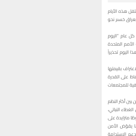
فل هذه الأيام
لعراق خسىر نحو
 التابعة للأمم المتحدة يوم 17 حزيران من كل عام “اليوم
الأمم المتحدة
 اليوم تحذيراً
عتراف بقيمتها
فاظ على القدرة
افية للمجتمعات
بين أكثر النظم
الغطاء النباتي،
ًا متزايدة على
ا يقوّض الأمن
دعم الاستدامة