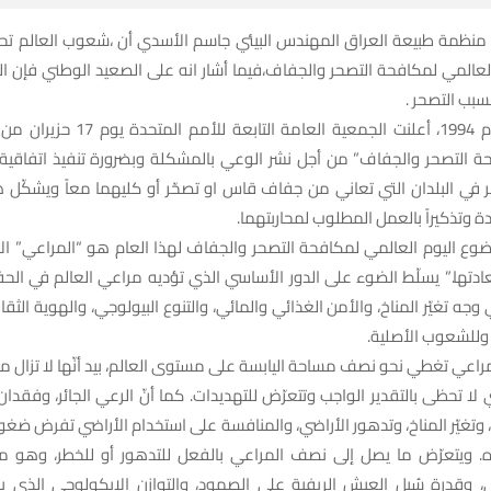
منظمة طبيعة العراق المهندس البيئي جاسم الأسدي أن ،شعوب العالم تحت
لعالمي لمكافحة التصحر والجفاف،فيما أشار انه على الصعيد الوطني فإن ا
واضاف “في عام 1994، أعلنت الجمعية العامة
ة التصحر والجفاف” من أجل نشر الوعي بالمشكلة وبضرورة تنفيذ اتفاقية 
في البلدان التي تعاني من جفاف قاس او تصحّر أو كليهما معاً ويشكّل هذا
ة وتذكيراً بالعمل المطلوب لمحاربتهما.
وع اليوم العالمي لمكافحة التصحر والجفاف لهذا العام هو “المراعي” الا
ادتها.” يسلّط الضوء على الدور الأساسي الذي تؤديه مراعي العالم في الح
جه تغيّر المناخ، والأمن الغذائي والمائي، والتنوع البيولوجي، والهوية الثق
 وللشعوب الأصلية.
لمراعي تغطي نحو نصف مساحة اليابسة على مستوى العالم، بيد أنّها لا تزال من 
 لا تحظى بالتقدير الواجب وتتعرّض للتهديدات. كما أنّ الرعي الجائر، وفقدان 
 وتغيّر المناخ، وتدهور الأراضي، والمنافسة على استخدام الأراضي تفرض ضغوط
ه. ويتعرّض ما يصل إلى نصف المراعي بالفعل للتدهور أو للخطر، وهو م
ي، وقدرة سُبل العيش الريفية على الصمود، والتوازن الإيكولوجي الذي ي