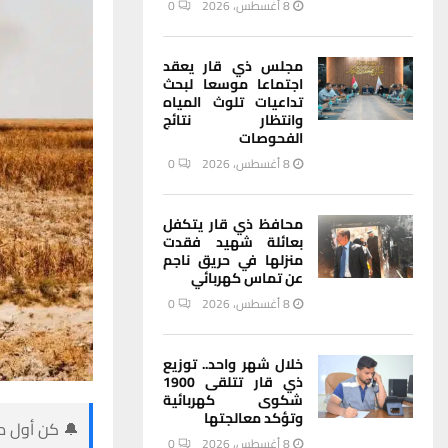
8 أغسطس، 2026
0
مجلس ذي قار يعقد
اجتماعا موسعا لبحث
تداعيات تلوث المياه
وانتظار نتائج
الفحوصات
8 أغسطس، 2026
0
محافظ ذي قار يتكفل
بعائلة شهيد فقدت
منزلها في حريق ناجم
عن تماس كهربائي
8 أغسطس، 2026
0
خلال شهر واحد.. توزيع
ذي قار تتلقى 1900
شكوى كهربائية
وتؤكد معالجتها
🔔 كن أول من
8 أغسطس، 2026
0