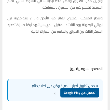
وأجرى مدربا العراق وقطر، عدة تبديلات في الشوط الثاني، لمنح
الفرصة لقسم كبير من اللاعبين بالمشاركة.
وينتظر المنتخب القطري الفائز من الأردن وإيران لمواجهته في
نهائي البطولة يوم الثلاثاء المقبل، الذي سيشهد أيضا مباراة تحديد
المركز الثالث بين العراق والخاسر من المباراة الثانية.
المصدر: السومرية نيوز
📱 حمل تطبيق أخبار الناصرية وكن على اطلاع دائم
×
تحميل من Google Play