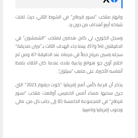
وانهار منتخب “نسور قرطاج” في الشوط الثاني، حيث تقلت
شباكه أربع أهداف من دون رد.
وسجل الكوري، لي كانج، هدفين لمنتخب “الشمشون” في
الدقيقتين (54 و57)، بينما جاء الهدف الثالث بـ”نيران صديقة”
سجله ياسين مرياح خطأ في مرماه عند الدقيقة 67، ومن ثم
اختتم أوي جو هوانغ رباعية بلاده عندما كان اللقاء بلفظ
أنفاسه الأخيرة، على ملعب “سيئول”.
يذكر أن قرعة كأس أمم إفريقيا “كوت ديفوار 2023” التي
جرى سحبها مساء أمس الخميس، أوقعت منتخب “نسور
قرطاج” في المجموعة الخامسة (E) إلى جانب كل من، مالي
وجنوب إفريقيا وناميبيا.