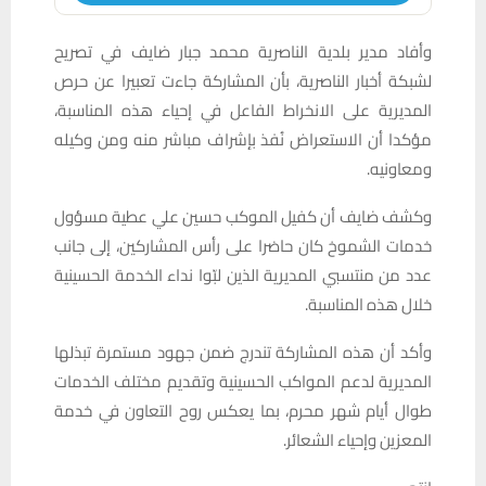
وأفاد مدير بلدية الناصرية محمد جبار ضايف في تصريح
لشبكة أخبار الناصرية، بأن المشاركة جاءت تعبيرا عن حرص
المديرية على الانخراط الفاعل في إحياء هذه المناسبة،
مؤكدا أن الاستعراض نُفذ بإشراف مباشر منه ومن وكيله
ومعاونيه.
وكشف ضايف أن كفيل الموكب حسين علي عطية مسؤول
خدمات الشموخ كان حاضرا على رأس المشاركين، إلى جانب
عدد من منتسبي المديرية الذين لبّوا نداء الخدمة الحسينية
خلال هذه المناسبة.
وأكد أن هذه المشاركة تندرج ضمن جهود مستمرة تبذلها
المديرية لدعم المواكب الحسينية وتقديم مختلف الخدمات
طوال أيام شهر محرم، بما يعكس روح التعاون في خدمة
المعزين وإحياء الشعائر.