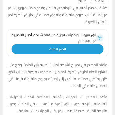
شبكة اخبار الناصرية:
كشف مصدر أمني في شرطة ذي قار عن وقوع حادث مروري أسفر
عن إصابة شاب بجروح متفاوتة ونفوق حصانه في طريق شطرة نصر
شمال الناصرية.
تلقَّ تنبيهات وتحديثات فورية عبر قناة
شبكة أخبار الناصرية
على التليغرام
انضم للقناة
وأفاد المصدر في تصريح لشبكة أخبار الناصرية بأن الحادث وقع على
الشارع العام لطريق شطرة-نصر حين اصطدمت مركبة بالشاب الذي
كان يمتطي حصانه، ما أدى إلى إصابته بجروح متفاوتة فيما لقي
الحصان حتفه في الحادث.
وأكد المصدر أن الجهات الأمنية المختصة اتخذت الإجراءات
القانونية اللازمة بحق سائق المركبة المتسبب في الحادث، وجرت
متابعة الحالة الصحية للمصاب من قبل الجهات ذات العلاقة.