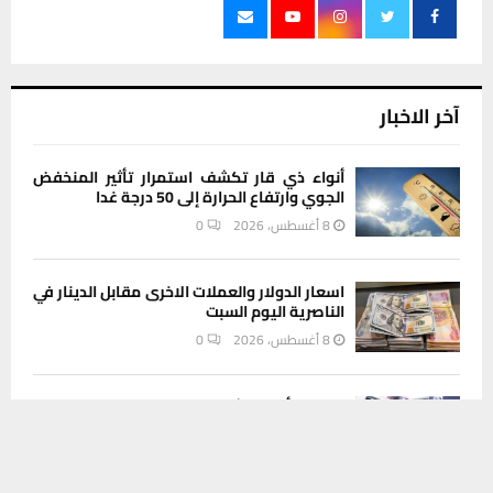
آخر الاخبار
أنواء ذي قار تكشف استمرار تأثير المنخفض
الجوي وارتفاع الحرارة إلى 50 درجة غدا
8 أغسطس، 2026
0
اسعار الدولار والعملات الاخرى مقابل الدينار في
الناصرية اليوم السبت
8 أغسطس، 2026
0
عمليات أمنية لشرطة ذي قار تسفر عن ضبط 79
يستخدم هذا الموقع ملفات تعريف الارتباط لتحسين تجربتك. سنفترض أنك
موقوفا وأسلحة متنوعة في يوم واحد
موافق على هذا، ولكن يمكنك إلغاء الاشتراك إذا كنت ترغب في ذلك.
8 أغسطس، 2026
0
موافق
قراءة المزيد