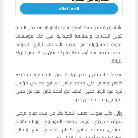
انضم للقناة
وأفادت وثيقة رسمية تابعتها شبكة أخبار الناصرية بأن اللجنة
تتولى الإشراف والمتابعة الميدانية على أداء مؤسسات
الدولة المسؤولة عن تقديم الخدمات لزائري المراقد
المقدسة بمناسبة أربعينية الإمام الحسين، وذلك لحين انتهاء
الزيارة.
وضمت اللجنة في عضويتها كلا من الاعضاء باسم خضير
كاظم وحسين علي محمد عباس البساري وحسين مؤنس
فرج عبد الرضا فجيل، فضلا عن أحمد كاين عبد نور محي
الخزاعي وعلي سلمان كدر.
وإلى جانب هؤلاء، ضمت اللجنة كلا من علاء صباح مرعي
شهف الحيدري، وزينب جمعة الموسوي، وولاء كاظم
الجيزاني، ومحمد هادي كاظم الشمري، ليبلغ إجمالي
أعضائها عشرة أعضاء برئاسة الأسدي.