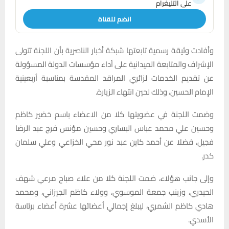
على التليغرام
انضم للقناة
وأفادت وثيقة رسمية تابعتها شبكة أخبار الناصرية بأن اللجنة تتولى
الإشراف والمتابعة الميدانية على أداء مؤسسات الدولة المسؤولة
عن تقديم الخدمات لزائري المراقد المقدسة بمناسبة أربعينية
الإمام الحسين، وذلك لحين انتهاء الزيارة.
وضمت اللجنة في عضويتها كلا من الاعضاء باسم خضير كاظم
وحسين علي محمد عباس البساري وحسين مؤنس فرج عبد الرضا
فجيل، فضلا عن أحمد كاين عبد نور محي الخزاعي وعلي سلمان
كدر.
وإلى جانب هؤلاء، ضمت اللجنة كلا من علاء صباح مرعي شهف
الحيدري، وزينب جمعة الموسوي، وولاء كاظم الجيزاني، ومحمد
هادي كاظم الشمري، ليبلغ إجمالي أعضائها عشرة أعضاء برئاسة
الأسدي.