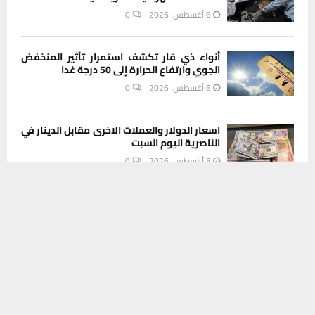
8 أغسطس، 2026
0
أنواء ذي قار تكشف استمرار تأثير المنخفض
الجوي وارتفاع الحرارة إلى 50 درجة غدا
8 أغسطس، 2026
0
اسعار الدولار والعملات الاخرى مقابل الدينار في
الناصرية اليوم السبت
8 أغسطس، 2026
0
يستخدم هذا الموقع ملفات تعريف الارتباط لتحسين تجربتك. سنفترض أنك
موافق على هذا، ولكن يمكنك إلغاء الاشتراك إذا كنت ترغب في ذلك.
موافق
قراءة المزيد
INSTAGRAM
This message appears for Admin Users only:
Please fill the Instagram Access Token. You can get Instagram
Access Token by go to
this page