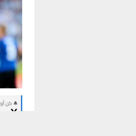
🔔 كن أول
يستخدم هذا الموقع ملفات تعريف الارتباط لت
علق ال