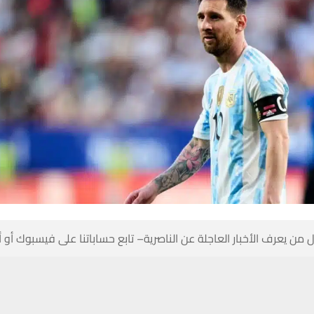
 من يعرف الأخبار العاجلة عن الناصرية– تابع حساباتنا على فيسبوك أو
حسين تجربتك. سنفترض أنك موافق على هذا، ولكن يمكنك إلغاء الاشتراك إذا كنت
نجم الأرجنتيني ليونيل ميسي على 