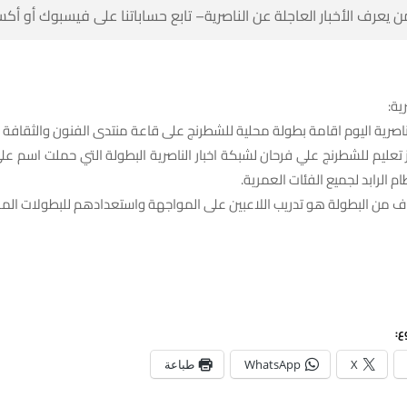
 كن أول من يعرف الأخبار العاجلة عن الناصرية– تابع حساباتنا على ف
شبك
شهدت مدينة الناصرية اليوم اقامة بطولة محلية للشطرنج على قاعة منتدى ال
 تعليم للشطرنج علي فرحان لشبكة اخبار الناصرية البطولة التي حملت اسم 
ف، ان الهدف من البطولة هو تدريب اللاعبين على المواجهة واستعدادهم للب
شا
طباعة
WhatsApp
X