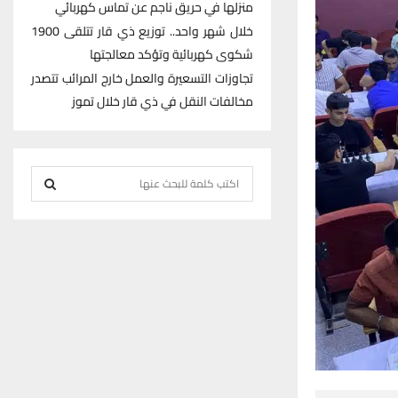
منزلها في حريق ناجم عن تماس كهربائي
خلال شهر واحد.. توزيع ذي قار تتلقى 1900
شكوى كهربائية وتؤكد معالجتها
تجاوزات التسعيرة والعمل خارج المرائب تتصدر
مخالفات النقل في ذي قار خلال تموز
S
e
S
a
r
E
c
h
A
f
R
o
r
C
:
H