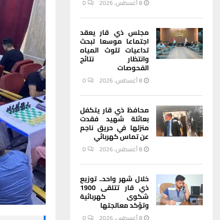
8 أغسطس، 2026
0
مجلس ذي قار يعقد
اجتماعا موسعا لبحث
تداعيات تلوث المياه
وانتظار نتائج
الفحوصات
8 أغسطس، 2026
0
محافظ ذي قار يتكفل
بعائلة شهيد فقدت
منزلها في حريق ناجم
عن تماس كهربائي
8 أغسطس، 2026
0
خلال شهر واحد.. توزيع
ذي قار تتلقى 1900
شكوى كهربائية
وتؤكد معالجتها
8 أغسطس، 2026
0