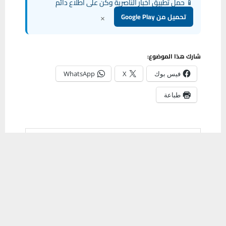
📱 حمل تطبيق أخبار الناصرية وكن على اطلاع دائم
×
تحميل من Google Play
شارك هذا الموضوع:
فيس بوك
X
WhatsApp
طباعة
مشاركة
يستخدم هذا الموقع ملفات تعريف الارتباط لتحسين تجربتك. سنفترض أنك
0
موافق على هذا، ولكن يمكنك إلغاء الاشتراك إذا كنت ترغب في ذلك.
موافق
قراءة المزيد
PREVIOUS POST