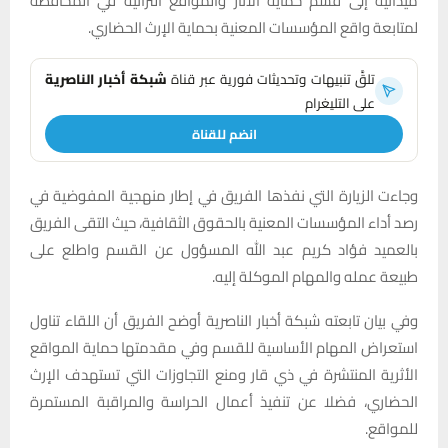
ميدانية إلى قسم حماية الآثار والمواقع التراثية في المحافظة
لمتابعة واقع المؤسسات المعنية بحماية الإرث الحضاري.
تلقَّ تنبيهات وتحديثات فورية عبر قناة
شبكة أخبار الناصرية
على التليغرام
انضم للقناة
وجاءت الزيارة التي نفذها الفريق في إطار منهجية المفوضية في
رصد أداء المؤسسات المعنية بالحقوق الثقافية، حيث التقى الفريق
بالعميد فؤاد كريم عبد الله المسؤول عن القسم واطلع على
طبيعة عمله والمهام الموكلة إليه.
وفي بيان تابعته شبكة أخبار الناصرية أوضح الفريق أن اللقاء تناول
استعراض المهام الأساسية للقسم وفي مقدمتها حماية المواقع
الأثرية المنتشرة في ذي قار ومنع التجاوزات التي تستهدف الإرث
الحضاري، فضلا عن تنفيذ أعمال الحراسة والمراقبة المستمرة
للمواقع.