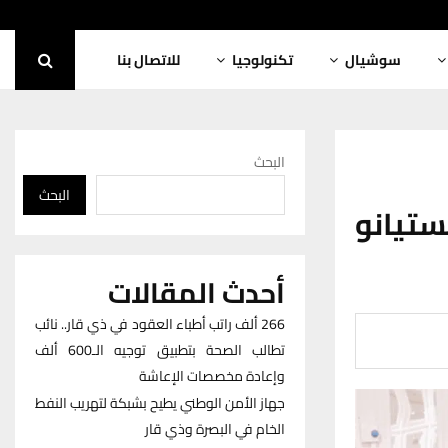
سوشيال
تكنولوجيا
للاتصال بنا
البحث
البحث
ستيانو
أحدث المقالات
266 ألف راتب أطباء العقود في ذي قار.. نائب
تطالب الصحة بتطبيق توجيه الـ600 ألف
وإعادة مخصصات الإعاشة
جهاز الأمن الوطني يطيح بشبكة لتهريب النفط
الخام في البصرة وذي قار