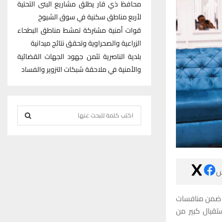
محافظ ذي قار يطلق مشاريع البنى التحتية
لأربع مناطق سكنية في سوق الشيوخ
قوات أمنية مشتركة تمشط مناطق البطحاء
الزراعية والصحراوية وتحقق نتائج ميدانية
بلدية الناصرية تثمن جهود الجهات القضائية
والأمنية في ملاحقة شبكات التزوير والفساد
S
e
S
a
r
E
c

h
A
f
R
وزار رونالدو إ
o
دور المجموعات لبطولة دوري أبطال آسيا، حيث حظى أفضل لاع
r
C