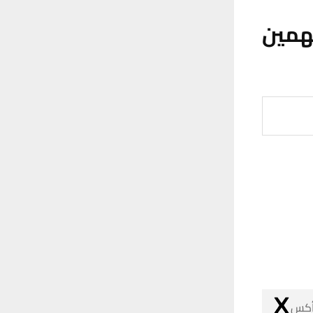
همين
 أكس