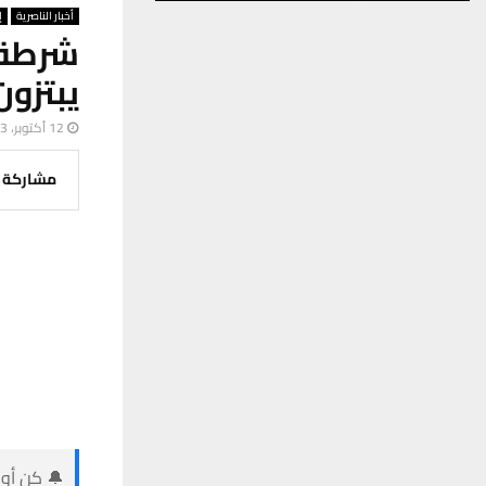
أخبار الناصرية
إ
شرطة 
يبتزو
12 أكتوبر، 2023
مشاركة
🔔 كن أول