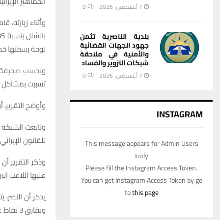
الجماهير الإيرانية
7 أغسطس، 2026
0
وأثناء زيارته، ق
بلدية الناصرية تثمن
جهود الجهات القضائية
لوحة رسمتها خص
والأمنية في ملاحقة
شبكات التزوير والفساد
وبحسب صحيفة “مو
7 أغسطس، 2026
0
تسببت بمشاكل ك
وأوضح التقرير، أ
INSTAGRAM
وتابعت الشبكة أ
للقانون الإيراني
This message appears for Admin Users
only:
Please fill the Instagram Access Token.
عليها اللاعب الب
You can get Instagram Access Token by go
to
this page
وبفارق 3 نقاط عن برسبوليس “الوصيف”.