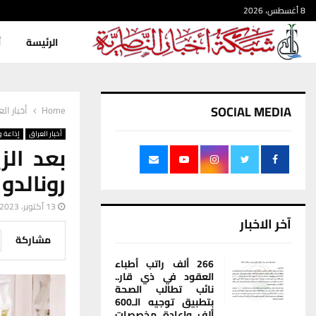
8 أغسطس، 2026
الرئيسة
أ
SOCIAL MEDIA
Home
أخبار ال
أخبار العراق
إذاعة و
بعد الز
رونالدو بـ 99 ج
13 أكتوبر، 2023
آخر الاخبار
مشاركة
266 ألف راتب أطباء
العقود في ذي قار..
نائب تطالب الصحة
بتطبيق توجيه الـ600
ألف وإعادة مخصصات