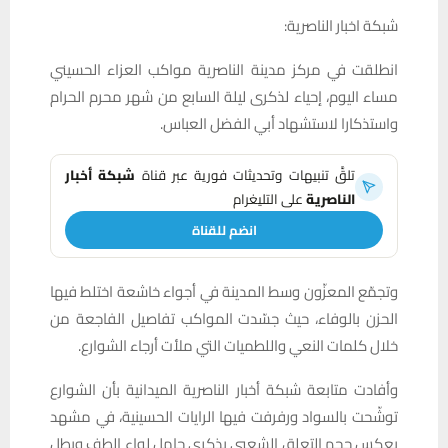
شبكة اخبار الناصرية:
انطلقت في مركز مدينة الناصرية مواكب العزاء الحسيني
مساء اليوم، إحياء لذكرى ليلة السابع من شهر محرم الحرام
واستذكارا لاستشهاد أبي الفضل العباس.
تلقَّ تنبيهات وتحديثات فورية عبر قناة
شبكة أخبار
الناصرية
على التليغرام
انضم للقناة
وتجمّع المعزّون وسط المدينة في أجواء خاشعة اختلط فيها
الحزن بالوفاء، حيث جسّدت المواكب تفاصيل الفاجعة من
خلال كلمات النعي واللطميات التي ملأت أرجاء الشوارع.
وأفادت متابعة شبكة أخبار الناصرية الميدانية بأن الشوارع
توشّحت بالسواد ورفرفت فيها الرايات الحسينية، في مشهد
يعكس حجم التعلق الشعبي بذكرى حامل لواء الطف وبطل