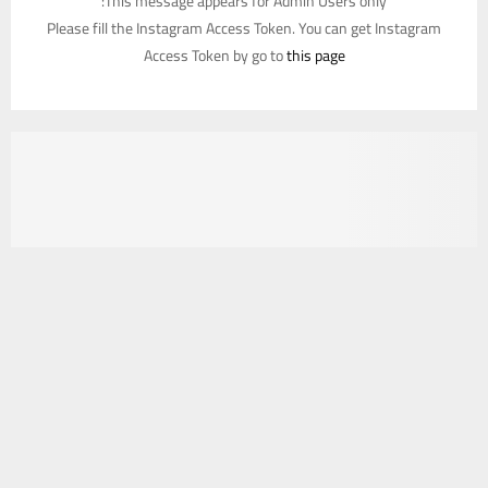
This message appears for Admin Users only:
Please fill the Instagram Access Token. You can get Instagram
Access Token by go to
this page
يستخدم هذا الموقع ملفات تعريف الارتباط لتحسين تجربتك. سنفترض أنك
موافق على هذا، ولكن يمكنك إلغاء الاشتراك إذا كنت ترغب في ذلك.
موافق
قراءة المزيد