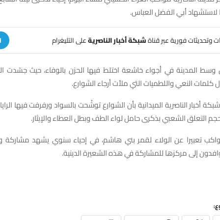
ا لاستشهاد أبي الفضل العباس.
هات وتحديثات فورية عبر قناة
شبكة أخبار الناصرية
على التليغرام
ا
ن وسط المدينة في أجواء خاشعة اختلط فيها الحزن بالوفاء، حيث جسّدت ا
 كلمات النعي واللطميات التي ملأت أرجاء الشوارع.
كة أخبار الناصرية الميدانية بأن الشوارع توشّحت بالسواد ورفرفت فيها الراي
التعلق الشعبي بذكرى حامل لواء الطف وبطل العطاء والإيثار.
اكب تعبيرا عن الولاء لقمر بني هاشم، في إحياء سنوي يشهد مشاركة و
توافدون إلى مركزها للمشاركة في هذه الشعيرة الدينية.
ع: