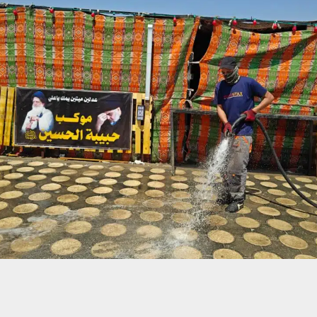
حسين تجربتك. سنفترض أنك موافق على هذا، ولكن يمكنك إلغاء الاشتراك إذا كنت
 من يعرف الأخبار العاجلة عن الناصرية– تابع حساباتنا على فيسبوك أو