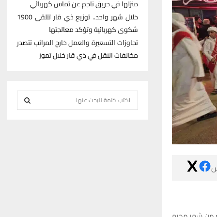
منزلها في حريق ناجم عن تماس كهربائي
خلال شهر واحد.. توزيع ذي قار تتلقى 1900
شكوى كهربائية وتؤكد معالجتها
تجاوزات التسعيرة والعمل خارج المرائب تتصدر
مخالفات النقل في ذي قار خلال تموز
S
e
S
a
r
E
c
h
A

f
R
o
r
C
:
انطلقت في مركز
H