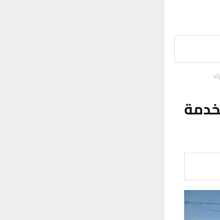
اء
خدمة