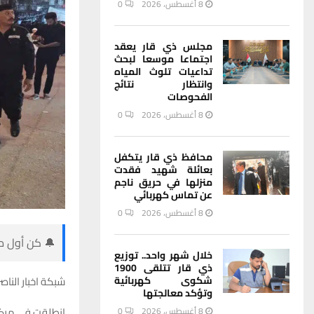
8 أغسطس، 2026
0
مجلس ذي قار يعقد
اجتماعا موسعا لبحث
تداعيات تلوث المياه
وانتظار نتائج
الفحوصات
8 أغسطس، 2026
0
محافظ ذي قار يتكفل
بعائلة شهيد فقدت
منزلها في حريق ناجم
عن تماس كهربائي
8 أغسطس، 2026
0
🔔 كن أول من
خلال شهر واحد.. توزيع
ذي قار تتلقى 1900
شكوى كهربائية
شبكة اخبار الناصر
وتؤكد معالجتها
انطلقت في مركز 
8 أغسطس، 2026
0