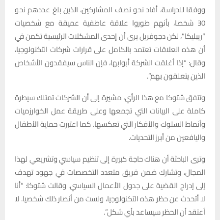
ووفقا للدراسة، أفاد نحو نصف المشاركين، الذين بلغ عددهم نحو
30 شخصا، بأنهم طوروا علاقة عاطفية عميقة مع شخصيات
“ريبليكا”، لكن دجوفريل يرى أن إحدى المشكلات الرئيسية تكمن في
أن هذه العلاقات تعتمد بالكامل على قرارات شركات التكنولوجيا،
وقال: “إذا أغلقت الشركة أبوابها، فإن الناس سيفقدون الأشخاص
الذين يتعلقون بهم”.
وتتفق شتوكا مع هذا الرأي، مشيرة إلى أن الشركات تمتلك سيطرة
كاملة على البيانات التي تجمعها وعلى طريقة عمل الخوارزميات
وأنماط السلوك والأفكار التي تعكسها. كما اعتبرت حماية الأطفال
واليافعين من أبرز التحديات.
وترى الباحثة أن هناك حاجة كبيرة إلى تنظيم سياسي وتشريعي لهذا
المجال، وتشارك ضمن فريق متعدد التخصصات في جهود تهدف
إلى إدراج القضية على جدول الأعمال السياسي. وقالت شتوكا: “أنا
لا أتحدث عن حظر هذه التكنولوجيا، ولست من أنصار ذلك شخصيا. لا
أعتقد أن الحظر سيساعد بأي شكل”.