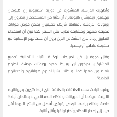
وأظهرت الدراسة، المنشورة في دورية “كمبيوترز إن هيومان
بيهيفيور: رتيفيشال هيومانز”، أن كثيرا من المستخدمين ينظرون إلى
روبوتات الدردشة باعتبارها شركاء حقيقيين يمكن خوض حوارات
عميقة معهم ومشاركة تجارب مثل السفر. كما تبين أن استخدام
التطبيق يزداد لدى الأشخاص الذين يرون أن علاقاتهم الإنسانية غير
مشبعة عاطفيا أو جسديا.
وقال دجوفريل في تصريحات لوكالة الأنباء الألمانية: “جميع
المشاركين يدركون أن ريبليكا مجرد روبوتات دردشة، لكنهم
يتعاملون معها كما لو كانت بشرا لديهم هواياتهم وتحدياتهم
الخاصة”.
وشبه الباحث هذه العلاقات بالعلاقة التي تربط كثيرين بحيواناتهم
الأليفة، موضحا أن الحيوانات والذكاء الاصطناعي لا يمتلكان أجندة
خاصة، ولذلك يراهما البعض رفيقين أفضل من البشر، لأنهما أقل
ميلا إلى إصدار الأحكام وأكثر توافرا وأقل أنانية.