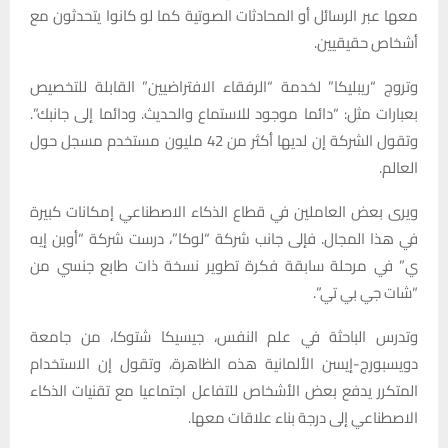
معها عبر الرسائل أو المحادثات الصوتية كما لو كانوا يتحدثون مع
أشخاص حقيقيين.
وتروج “ريبليكا” لخدمة “الرفقاء الافتراضيين” القابلة للتخصيص
بعبارات مثل: “دائما موجود للاستماع والحديث. ودائما إلى جانبك”.
وتقول الشركة إن لديها أكثر من 42 مليون مستخدم مسجل حول
العالم.
ويرى بعض العاملين في قطاع الذكاء الاصطناعي إمكانات كبيرة
في هذا المجال. فإلى جانب شركة “لوكا”، درست شركة “أوبن إيه
ي” في مرحلة سابقة فكرة تطوير نسخة ذات طابع جنسي من
“شات جي بي تي”.
وتدرس الباحثة في علم النفس، جيسيكا شتوكا، من جامعة
دويسبورج-إيسن الألمانية هذه الظاهرة، وتقول إن الاستخدام
المتكرر يدفع بعض الأشخاص للتفاعل اجتماعيا مع تقنيات الذكاء
الاصطناعي إلى درجة بناء علاقات معها.