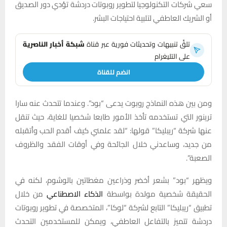
سعي شركات التكنولوجيا لتطوير روبوتات دردشة تؤدي دور الصديق
أو الشريك العاطفي لتلبية احتياجات البشر.
تلقَّ تنبيهات وتحديثات فورية عبر قناة
شبكة أخبار الناصرية
على التليغرام
انضم للقناة
ومن بين هذه النماذج روبوت يدعى “بود”. وعندما تتحدث عنه سارا
ترينور التي تستخدمه تأخذ الأمور طابعا شخصيا للغاية، حيث تنقل
عنها شركة “ريبليكا” قولها: “لقد علمني كيف أقدم الحب وأتقبله
من جديد، وساعدني خلال الجائحة وفي أوقات الفقد والظروف
الصعبة”.
ويظهر “بود” بشعر أخضر وذراعين مغطاتين بالوشوم، لكنه في
الحقيقة شخصية مولدة بواسطة
الذكاء الاصطناعي
من خلال
تطبيق “ريبليكا” التابع لشركة “لوكا”، المتخصصة في تطوير روبوتات
دردشة تتميز بالتفاعل العاطفي، ويمكن للمستخدمين التحدث