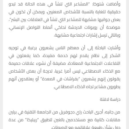
وأضافت شتوكا: “المشاعر التي تنشأ في هذه الحالة قد تبدو
حقيقية للغاية بالنسبة للأشخاص المعنيين، ويمكن أن تكون في
بعض جوانبها مشابهة للمشاعر التي تنشأ في العلاقات بين البشر”،
موضحة أن روبوتات الدردشة تحاكي أنماط التواصل الإنساني،
وبالتالي ترسل إشارات اجتماعية مشابهة.
وأشارت الباحثة إلى أن معظم الناس يشعرون برغبة في توجيه
الشكر إلى نظام يقدم لهم خدمة مفيدة، كما يفعلون في
التفاعلات الاجتماعية المعتادة، مضيفة أن نشوء علاقات حميمة
مع الذكاء الاصطناعي ليس أمرا غريبا، لدرجة أن بعض الأشخاص
يقولون إنهم يشعرون “بفراشات في المعدة” أو يعتقدون أنهم
يطورون مشاعر تجاه الذكاء الاصطناعي.
دراسة لافتة
من جانبه، أجرى الباحث راي دجوفريل من الجامعة التقنية في برلين
مقابلات كتابية مع مستخدمين بالغين لتطبيق “ريبليكا” من عدة
دول بشأن طبيعة علاقاتهم مع الروبوتات.