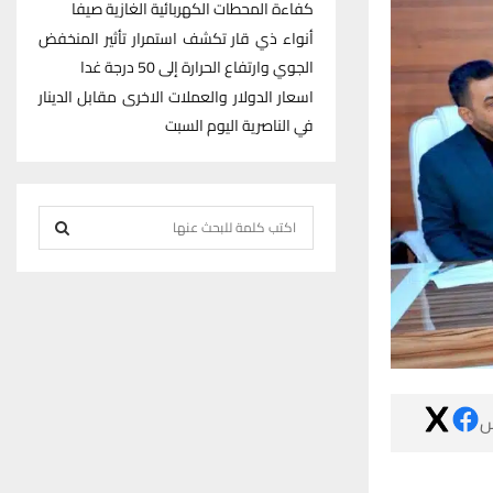
كفاءة المحطات الكهربائية الغازية صيفا
أنواء ذي قار تكشف استمرار تأثير المنخفض
الجوي وارتفاع الحرارة إلى 50 درجة غدا
اسعار الدولار والعملات الاخرى مقابل الدينار
في الناصرية اليوم السبت
S
e
S
a
r
E
c
h
A
f
R
o

r
C
:
H