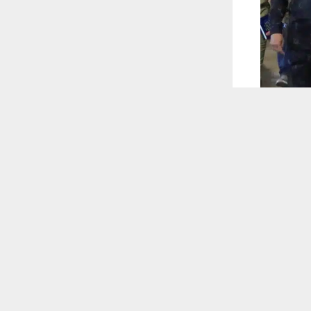
 ترغب في ذلك.
موافق
قراءة المزيد
 أكس
 إمكاناتها
 للقناة