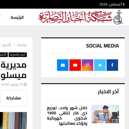
8 أغسطس، 2026
الرئيسة
أ
SOCIAL MEDIA
Home
ألأخبار
أخبار الناصرية
ألأخبار
مديرية
ميسلون
22 يونيو، 2026
آخر الاخبار
مشاركة
خلال شهر واحد.. توزيع
ذي قار تتلقى 1900
شكوى كهربائية
وتؤكد معالجتها