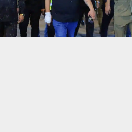
حسين تجربتك. سنفترض أنك موافق على هذا، ولكن يمكنك إلغاء الاشتراك إذا كنت
 من يعرف الأخبار العاجلة عن الناصرية– تابع حساباتنا على فيسبوك أو
ناصرية:
ة بلدية الناصرية خطتها الخدمية الخاصة بشهر محرم الحرام، مستنفرة كافة
لية لخدمة المواكب الحسينية وضمان نظافة المدينة.
تنبيهات وتحديثات فورية عبر قناة
شبكة أخبار الناصرية
على التليغرام
انضم