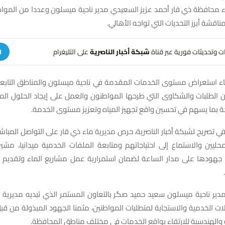
ء محافظة ذي قار أحمد عزيز السعيدي مدير ناحية ميسلون وعددا من المواط
اقشة أبرز التحديات التي تواجه الأهالي.
هات وتحديثات فورية عبر قناة
شبكة أخبار الناصرية
على التليغرام
ا
اء استعراض مستوى الخدمات المقدمة في ناحية ميسلون والمناطق التابعة
الطلبات والشكاوى التي طرحها المواطنون والعمل على إيجاد الحلول الم
حة بما يسهم في تحسين واقع تجهيز المياه وتعزيز مستوى الخدمة.
 تصريح لشبكة أخبار الناصرية، حرص مديرية ماء ذي قار على التواصل المباش
ليين والاستماع إلى احتياجاتهم ومتابعة الملفات الخدمية ميدانيا، مشير
 جهودها على مدار الساعة لضمان استمرارية عمل مشاريع الماء وتقديم
مدير ناحية ميسلون سعيد حميد صگر بالتعاون المستمر الذي تبديه مديرية 
 الخدمية والاستجابة لمتطلبات المواطنين، مثمنا الجهود المبذولة من قبل 
 والهندسية للارتقاء بواقع الخدمات في مختلف مناطق المحافظة.