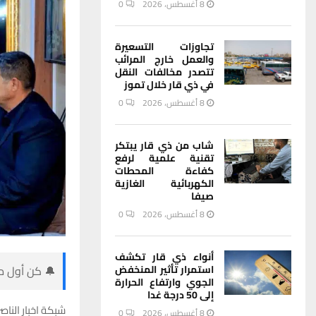
8 أغسطس، 2026
0
تجاوزات التسعيرة
والعمل خارج المرائب
تتصدر مخالفات النقل
في ذي قار خلال تموز
8 أغسطس، 2026
0
شاب من ذي قار يبتكر
تقنية علمية لرفع
كفاءة المحطات
الكهربائية الغازية
صيفا
8 أغسطس، 2026
0
أنواء ذي قار تكشف
🔔 كن أول من
استمرار تأثير المنخفض
الجوي وارتفاع الحرارة
إلى 50 درجة غدا
شبكة اخبار الناصر
8 أغسطس، 2026
0