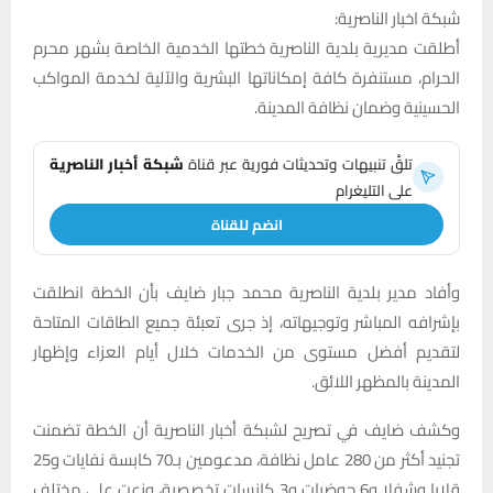
شبكة اخبار الناصرية:
أطلقت مديرية بلدية الناصرية خطتها الخدمية الخاصة بشهر محرم
الحرام، مستنفرة كافة إمكاناتها البشرية والآلية لخدمة المواكب
الحسينية وضمان نظافة المدينة.
تلقَّ تنبيهات وتحديثات فورية عبر قناة
شبكة أخبار الناصرية
على التليغرام
انضم للقناة
وأفاد مدير بلدية الناصرية محمد جبار ضايف بأن الخطة انطلقت
بإشرافه المباشر وتوجيهاته، إذ جرى تعبئة جميع الطاقات المتاحة
لتقديم أفضل مستوى من الخدمات خلال أيام العزاء وإظهار
المدينة بالمظهر اللائق.
وكشف ضايف في تصريح لشبكة أخبار الناصرية أن الخطة تضمنت
تجنيد أكثر من 280 عامل نظافة، مدعومين بـ70 كابسة نفايات و25
قلابا وشفلا و6 حوضيات و3 كانسات تخصصية، وزعت على مختلف