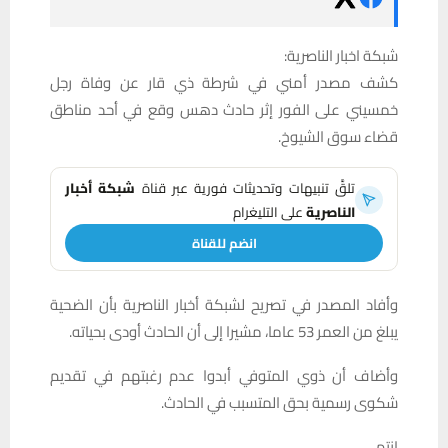
شبكة اخبار الناصرية:
كشف مصدر أمني في شرطة ذي قار عن وفاة رجل
خمسيني على الفور إثر حادث دهس وقع في أحد مناطق
قضاء سوق الشيوخ.
تلقَّ تنبيهات وتحديثات فورية عبر قناة
شبكة أخبار
الناصرية
على التليغرام
انضم للقناة
وأفاد المصدر في تصريح لشبكة أخبار الناصرية بأن الضحية
يبلغ من العمر 53 عاما، مشيرا إلى أن الحادث أودى بحياته.
وأضاف أن ذوي المتوفي أبدوا عدم رغبتهم في تقديم
شكوى رسمية بحق المتسبب في الحادث.
انتهى.