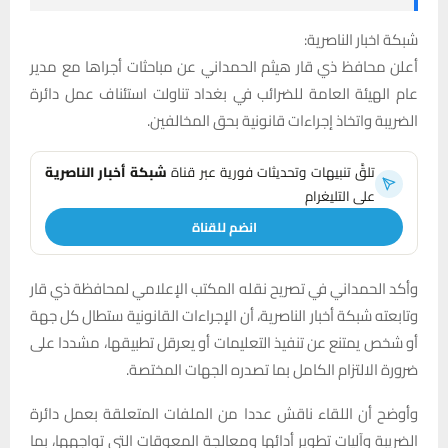
شبكة اخبار الناصرية:
أعلن محافظ ذي قار هيثم الحمداني عن مباحثات أجراها مع مدير
عام الهيئة العامة للضرائب في بغداد تناولت استئناف عمل دائرة
الضريبة واتخاذ إجراءات قانونية بحق المخالفين.
تلقَّ تنبيهات وتحديثات فورية عبر قناة
شبكة أخبار الناصرية
على التليغرام
انضم للقناة
وأكد الحمداني في تصريح نقله المكتب الإعلامي لمحافظة ذي قار
وتابعته شبكة أخبار الناصرية، أن الإجراءات القانونية ستطال كل جهة
أو شخص يمتنع عن تنفيذ التعليمات أو يعرقل تطبيقها، مشددا على
ضرورة الالتزام الكامل بما تصدره الجهات المختصة.
وأوضح أن اللقاء ناقش عددا من الملفات المتعلقة بعمل دائرة
الضريبة وآليات تطوير أدائها ومعالجة المعوقات التي تواجهها، بما