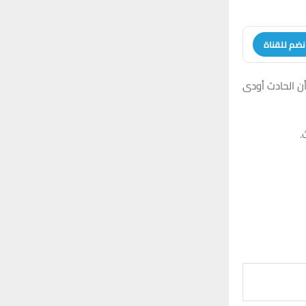
نضم للقناة
 يبلغ من العمر 53 عاما، مشيرا إلى أن الحادث أودى
.