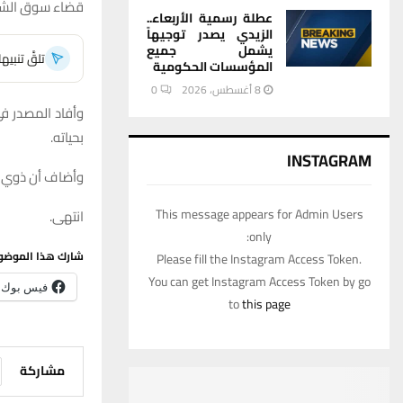
قضاء سوق الشي
عطلة رسمية الأربعاء..
الزيدي يصدر توجيهاً
يشمل جميع
تلقَّ تنبي
المؤسسات الحكومية
8 أغسطس، 2026
0
بحياته.
INSTAGRAM
وأضاف أن ذوي ا
This message appears for Admin Users
انتهى.
only:
شارك هذا الموضو
Please fill the Instagram Access Token.
You can get Instagram Access Token by go
فيس بوك
to
this page
مشاركة