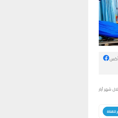
 أكس
 شعبة الطوارئ فيه أكثر من 13200 مراجع خلال شهر أيار
 للقناة