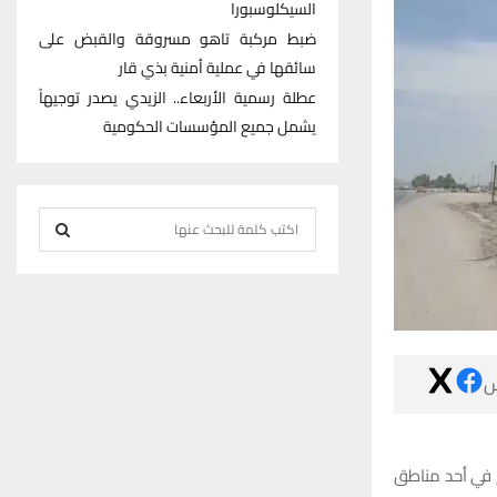
السيكلوسبورا
ضبط مركبة تاهو مسروقة والقبض على
سائقها في عملية أمنية بذي قار
عطلة رسمية الأربعاء.. الزيدي يصدر توجيهاً
يشمل جميع المؤسسات الحكومية
S
e
S
a
r
E
c
h
A

f
R
o
r
C
:
كشف مصدر أمن
H