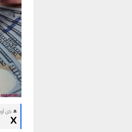
🔔 كن أول