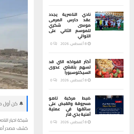
نادي الناصرية يجدد
عقد حارس المرمى
موسى شكري
للموسم الثاني على
التوالي
8 أغسطس، 2026
0
أكثر الفواكه التي قد
تسهم بتفشي عدوى
السيكلوسبورا
8 أغسطس، 2026
0
ضبط مركبة تاهو
🔔 كن أول من
مسروقة والقبض على
سائقها في عملية
أمنية بذي قار
شبكة اخبار الناصر
8 أغسطس، 2026
0
كشف مصدر أمني