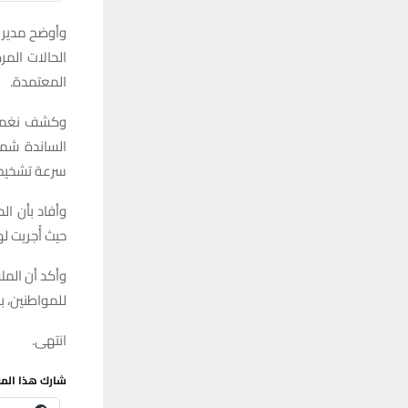
وأوضح مدير 
الحالات المر
المعتمدة.
وكشف نغماش 
الساندة شمل
سرعة تشخيص 
وأفاد بأن ال
حيث أُجريت له
وأكد أن المل
للمواطنين، ب
انتهى.
شارك هذا الم