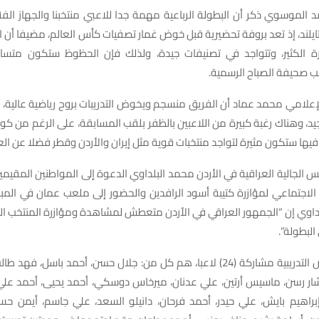
 الموسوي ذكر أن البطولة الرباعية مهمة جدا للاعبي منتخبنا والجهاز الفن
ايلند، إذ تعد بروفة تحضيرية قبل خوض غمار تصفيات كأس العالم، مضيفا أن 
ة الكثير، وتتواجد في تصنيفات جيدة، ولذلك فإن الحظوظ ستكون متساوي
ب صحيفة الصباح الرسمية.
إعلامي محمد عماد أن الفريق منسجم ويخوض التدريبات بروح رياضية عالية،
 جيد، وهناك رغبة كبيرة من اللاعبين بالظفر بلقب المسابقة، على الرغم من كون
 فيها ستكون مثيرة لتواجد منتخبات قوية مثل إيران والأردن وقطر فضلا عن الع
يس الجالية العراقية في الأردن محمد البلداوي الدعوة إلى المواطنين المقيمين
لاجتماعي لمؤازرة كتيبة أسود الرافدين والحضور إلى ملعب عمان في المبار
بلداوي إن “الجمهور العراقي في الأردن متعطش لمشاهدة ومؤازرة المنتخب 
وشهدت الحصص التدريبية مشاركة (24) لاعبا، هم كل من: جلال حسن، أحمد باسل، 
شار رسن، ماسيس أرتين، علي عدنان، ميرخاس دوسكي، أحمد يحيى، أحمد علي،
براهيم بايش، علي حيدر، أحمد فرحان، دانيلو السعد، علي جاسم، أيمن حس