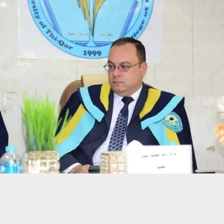
حسين تجربتك. سنفترض أنك موافق على هذا، ولكن يمكنك إلغاء الاشتراك إذا كنت
 من يعرف الأخبار العاجلة عن الناصرية– تابع حساباتنا على فيسبوك أو