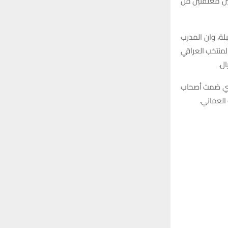
ين مغلقتين من
لة، وان المدرب
المنتخب العراقي
ل.
 الربع الأخير من العام الماضي، في بطولة الأردن الدولية 2022، والتي ضمت أصحاب
 العماني.