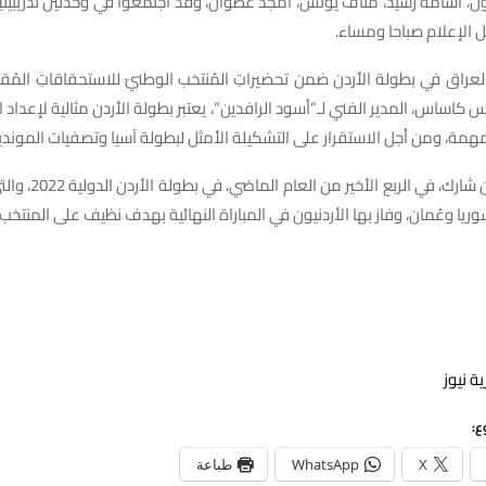
سامة رشيد، مناف يونس، أمجد عطوان، وقد اجتمعوا في وحدتين تدريبيت
الإعلام صباحا ومساء.
عراق في بطولة الأردن ضمن تحضيراتِ المُنتخب الوطنيّ للاستحقاقاتِ المُقب
كاساس، المدير الفني لـ”أسود الرافدين”، يعتبر بطولة الأردن مثالية لإعداد 
همة، ومن أجل الاستقرار على التشكيلة الأمثل لبطولة آسيا وتصفيات المونديا
وسبق للعراق أن شارك، في
وريا وعُمان، وفاز بها الأردنيون في المباراة النهائية بهدف نظيف على المنتخب
ة نيوز
ع:
X
WhatsApp
طباعة