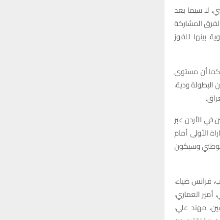
ي، لا سيما بعد
الفرق المشاركة
ة بينها للفوز
 كما أن مستوى
 البطولة ودية،
راق.
 في الأردن عبر
اة الأولى أمام
الوطني وسيكون
فهد طالب، فرانس ضياء،
 أمير العماري،
ين، مهند علي،