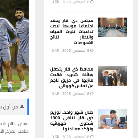
8 أغسطس، 2026
0
مجلس ذي قار يعقد
اجتماعا موسعا لبحث
تداعيات تلوث المياه
وانتظار نتائج
الفحوصات
8 أغسطس، 2026
0
محافظ ذي قار يتكفل
بعائلة شهيد فقدت
منزلها في حريق ناجم
عن تماس كهربائي
8 أغسطس، 2026
0
🔔 كن أول من
خلال شهر واحد.. توزيع
ذي قار تتلقى 1900
وينص نظام المسا
شكوى كهربائية
وتؤكد معالجتها
صاحب المركز الثا
8 أغسطس، 2026
0