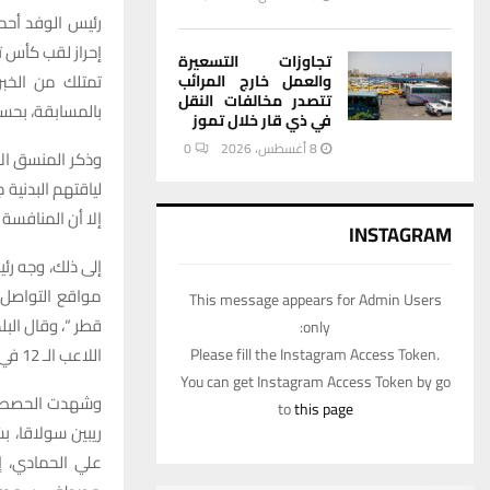
رئيس الوفد أحمد
إحراز لقب كأس ت
تجاوزات التسعيرة
تمتلك من الخبر
والعمل خارج المرائب
تتصدر مخالفات النقل
بالمسابقة، بحس
في ذي قار خلال تموز
8 أغسطس، 2026
0
وذكر المنسق ال
لياقتهم البدنية
إلا أن المنافسة
INSTAGRAM
إلى ذلك، وجه رئ
مواقع التواصل ا
This message appears for Admin Users
قطر “، وقال ال
only:
اللاعب الـ 12 في البطولة”.
Please fill the Instagram Access Token.
You can get Instagram Access Token by go
to
this page
ريبين سولاقا، ب
علي الحمادي، إ