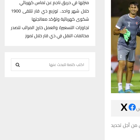
منزلها في حريق ناجم عن تماس كهربائي
خلال شهر واحد.. توزيع ذي قار تتلقى 1900
شكوى كهربائية وتؤكد معالجتها
تجاوزات التسعيرة والعمل خارج المرائب تتصدر
مخالفات النقل في ذي قار خلال تموز
S
e
S
a
r
E
c
h
A

f
R
o
r
وينص نظام المس
C
:
H