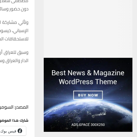
مصطفى سعدون، أ
دون حضور وسائل 
وتأتي مشاركة ال
الإسباني، خيسوس 
للاستحقاقات الم
الدار والعراق وس
المصدر: السومري
شارك هذا الموضو
فيس بوك