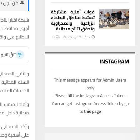
🔔 كن أول من
قوات أمنية مشتركة
تمشط مناطق البطحاء
شبكة اخبار الناصر
الزراعية والصحراوية
أجرى محافظ ذي ق
وتحقق نتائج ميدانية
للاطلاع على واقع
7 أغسطس، 2026
0
تلقَّ تنبي
INSTAGRAM
والتقى الحمداني
This message appears for Admin Users
السلة الغذائية
only:
الخدمات المقدم
Please fill the Instagram Access Token.
You can get Instagram Access Token by go
وأفاد المكتب ال
to
this page
ميدانية داخل مخ
وأكد الحمداني ض
على أهمية وصوله