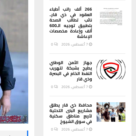
266 ألف راتب أطباء
العقود في ذي قار..
نائب تطالب الصحة
بتطبيق توجيه الـ600
ألف وإعادة مخصصات
الإعاشة
7 أغسطس، 2026
0
جهاز الأمن الوطني
يطيح بشبكة لتهريب
النفط الخام في البصرة
وذي قار
7 أغسطس، 2026
0
محافظ ذي قار يطلق
مشاريع البنى التحتية
لأربع مناطق سكنية
في سوق الشيوخ
7 أغسطس، 2026
0