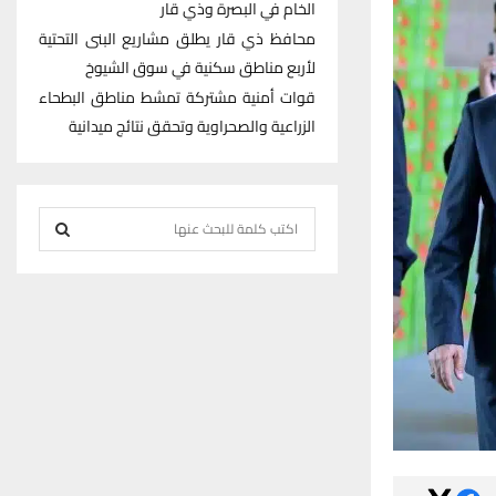
الخام في البصرة وذي قار
محافظ ذي قار يطلق مشاريع البنى التحتية
لأربع مناطق سكنية في سوق الشيوخ
قوات أمنية مشتركة تمشط مناطق البطحاء
الزراعية والصحراوية وتحقق نتائج ميدانية
S
e
S
a
r
E
c
h
A
f
R
o
r
C
:
H