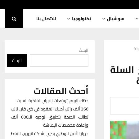
سوشيال
تكنولوجيا
للاتصال بنا
ركة
البحث
البحث
 السلة
أحدث المقالات
حظك اليوم، توقعات الابراج الفلكية السبت
266 ألف راتب أطباء العقود في ذي قار.. نائب
تطالب الصحة بتطبيق توجيه الـ600 ألف
وإعادة مخصصات الإعاشة
جهاز الأمن الوطني يطيح بشبكة لتهريب النفط