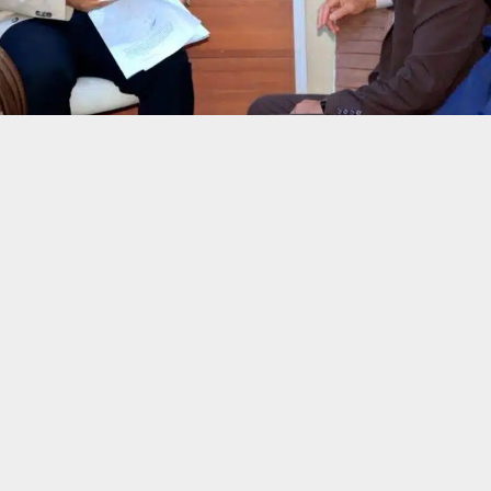
حسين تجربتك. سنفترض أنك موافق على هذا، ولكن يمكنك إلغاء الاشتراك إذا كنت
 من يعرف الأخبار العاجلة عن الناصرية– تابع حساباتنا على فيسبوك أو
ناصرية:
اء ذي قار أحمد عزيز السعيدي فتح أبواب مكتبه أمام المواطنين ضمن نهج ا
 المباشر مع أبناء المحافظة.
تنبيهات وتحديثات فورية عبر قناة
شبكة أخبار الناصرية
على التليغرام
انضم
سعيدي عددا من المواطنين في مكتبه حيث جرى خلال اللقاء بحث عدد م