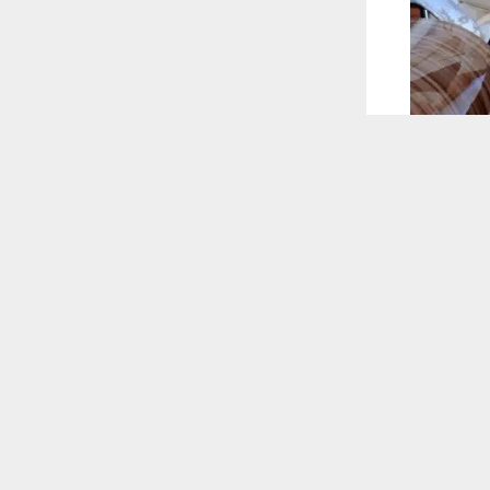
 ترغب في ذلك.
موافق
قراءة المزيد
 أكس
لمديرية في
 للقناة
ن القضايا