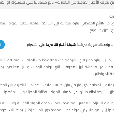
 كن أول من يعرف الأخبار العاجلة عن الناصرية– تابع حساباتنا على ف
شبك
قار هيثم الحمداني زيارة ميدانية إلى الشركة العامة لتجارة المواد الغذ
للاطلاع على واقع
على التليغرام
شبكة أخبار الناصرية
تلقَّ تنبيهات وتحديثات فوري
ة
ي خلال الزيارة مدير فرع الشركة وبحث معه عددا من الملفات المتعلقة بآلي
ة، فضلا عن مناقشة أبرز المعوقات التي تواجه الوكلاء وسبل معالجتها 
الخدمات المق
لإعلامي لمحافظ ذي قار في بيان اطلعت عليه شبكة أخبار الناصرية، بأن ال
ميدانية داخل مخازن الشركة اطلع خلالها على كميات المواد الغذائية المخزن
ضرورة الالتزام بالمعايير المعتمدة لضمان جودة المواد الغذائية وانسيابية
لى أهمية وصولها إلى المواطنين في مواعيدها المحددة دون تأخير أو إخلال ب