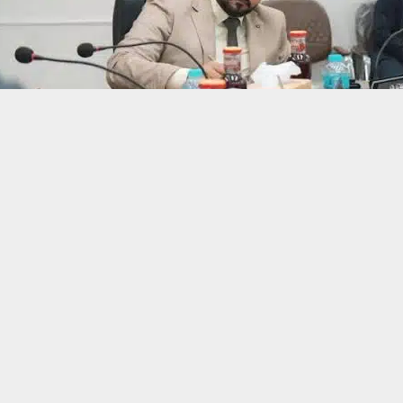
حسين تجربتك. سنفترض أنك موافق على هذا، ولكن يمكنك إلغاء الاشتراك إذا كنت
 من يعرف الأخبار العاجلة عن الناصرية– تابع حساباتنا على فيسبوك أو
ناصرية:
لجنة الأمنية في مجلس محافظة ذي قار عقيل عزيز القره غولي أصحاب المواك
لى المساهمة الفاعلة في إنجاح الخطة الأمنية للمحافظة.
تنبيهات وتحديثات فورية عبر قناة
شبكة أخبار الناصرية
على التليغرام
انضم