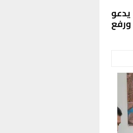
يدعو
ورفع