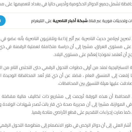
فظة تشمل جميع الدوائر الحكومية وتُدرس حاليا في بغداد لتعميمها على م
هات وتحديثات فورية عبر قناة
شبكة أخبار الناصرية
على التليغرام
ا
صريح لبرنامج حديث الناصرية عبر أثير إذاعة وتلفزيون الناصرية بأنه عضو في ا
على مستوى العراق، مشيرا إلى أن دراسة متكاملة لعملية الرقمنة في ذي قا
 أن تُعتمد نموذجا يُعمَّم على مستوى البلاد.
الاستراتيجية تمتد من أولى خطوات التحول الرقمي حتى التخلص التام من ا
أنها رُفعت إلى المنسق العام ، فضلا عن أن ذي قار تُعد المحافظة الوحيدة ا
دقت عليها هيئة التنسيق بين المحافظات.
حافظ أن هذه الورقة تُرجمت إلى مشاريع ذات تكاليف مالية مفصّلة رُ
 في الموازنة، مشيرا إلى أن مديرية صحة ذي قار باتت تُصدر شهادات الولادة وا
كما صارت إجراءات التقديم على قطع الأراضي متاحة رقميا.
أشار العلي إلى أن دوائر الرخص في طور الانضمام إلى منظومة التحول الرقمي، 