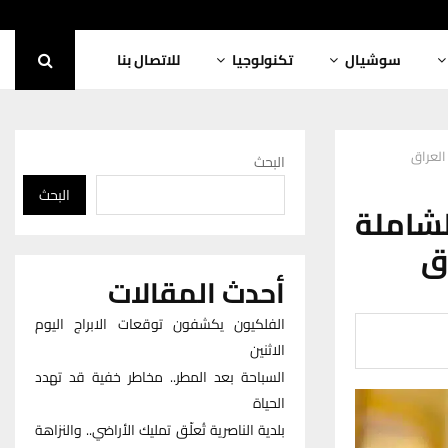
سوشيال
تكنولوجيا
للاتصال بنا
العراق
البحث
البحث
لشاملة
ق
أحدث المقالات
الفلكيون يكشفون توقعات الابراج اليوم
الاثنين
السباحة بعد المطر.. مخاطر خفية قد تهدد
الحياة
بلدية الناصرية تُعلّق تمليك الأراضي.. والنزاهة