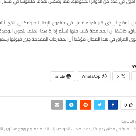
ة أخرى في عدد من الدوائر الحكومية، مما يعكس تقدما ملموسا في مسار ال
، أوضح أن ذي قار شريك فاعل في مشروع الإطار الجيومكاني الذي تُشر
اق، كاشفا أن المحافظة طُلب منها تسلّم إدارة هذا الملف لتكون الوحيدة ا
وى العراق في هذا المجال، مؤكدا أن المقترحات المقدّمة جرى قبولها رسميا
ع:
X
WhatsApp
طباعة
0
ر الناصرية
نة الأمنية في مجلس ذي قار يدعو أصحاب المواكب إلى تنظيم عملهم ورفع مستوى الت