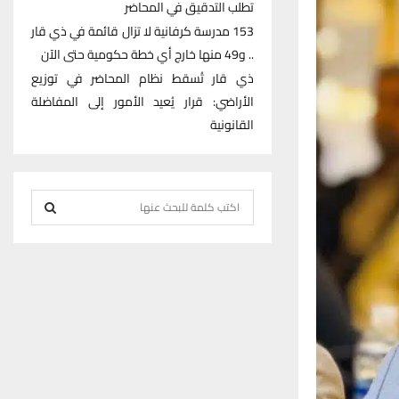
تطلب التدقيق في المحاضر
153 مدرسة كرفانية لا تزال قائمة في ذي قار
.. و49 منها خارج أي خطة حكومية حتى الآن
ذي قار تُسقط نظام المحاضر في توزيع
الأراضي: قرار يُعيد الأمور إلى المفاضلة
القانونية
S
e
S
a
r
E
c
h
A
f
R
o
r
C