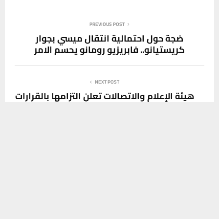
PREVIOUS POST
ضجة حول احتمالية انتقال ميسي بجوار
كريستيانو.. فابريزيو رومانو يحسم الامر
NEXT POST
هيئة الإعلام والاتصالات تعلن التزامها بالقرارات
القضائية الصادرة عن المحاكم المختصة
يستخدم هذا الموقع ملفات تعريف الارتباط لتحسين تجربتك. سنفترض أنك
موافق على هذا، ولكن يمكنك إلغاء الاشتراك إذا كنت ترغب في ذلك.
موافق
قراءة المزيد
SOCIAL MEDIA