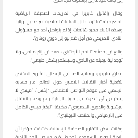
وقال رافائيل كابريرا في تصريحات لصحيفة الرياضية
السعودية: “ما تردد خلال الساعات الماضية غير صحيح نهائيا،
وهذه الأنباء مجرد شائعات، إذ لم يتواصل أحد مع مسؤولي
النادي الأمريكي من أجل ضم ليو إلى دوري روشن”.
وتابع في حديثه: “النجم الأرجنتيني سعيد في إنتر ميامي، ولا
توجد نية لرحيله عن النادي، وسيستمر بشكل طبيعي”.
وعلق فابريزيو رومانو، الصحفي الإيطالي الشهير المختص
بتغطية أخبار انتقالات اللاعبين حول العالم، عبر حسابه
الرسمي على موقع التواصل الاجتماعي “إكس”: “ميسي لا
يفكر في أي خطوة على سبيل الإعارة رغم ربطه بالانتقال
لبرشلونة والدوري السعودي”، مضيفا: “تركيز ميسي الكامل
على إنتر ميامي والمنتخب الأرجنتيني”.
وكانت بعض التقارير الصحفية الإسبانية، كشفت مؤخرا أن
رابطة الدوري السعودي تخطط لضم ميسي، لأحد الأندية