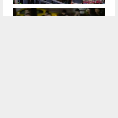
يستخدم هذا الموقع ملفات تعريف الارتباط لتحسين تجربتك. سنفترض أنك
موافق على هذا، ولكن يمكنك إلغاء الاشتراك إذا كنت ترغب في ذلك.
موافق
قراءة المزيد