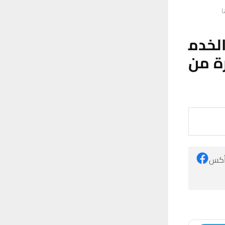
ا
الخدم
رة من
 أكس