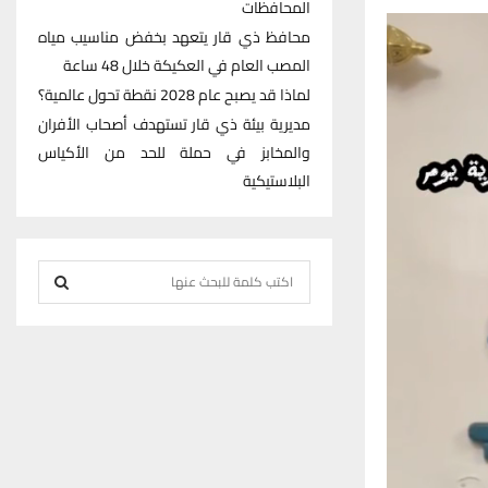
المحافظات
محافظ ذي قار يتعهد بخفض مناسيب مياه
المصب العام في العكيكة خلال 48 ساعة
لماذا قد يصبح عام 2028 نقطة تحول عالمية؟
مديرية بيئة ذي قار تستهدف أصحاب الأفران
والمخابز في حملة للحد من الأكياس
البلاستيكية
S
e
S
a
r
E
c
h
A
f
R
o