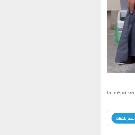
بعد تعرضه لما
نضم للقناة