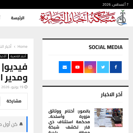
7 أغسطس، 2026
الرئيسة
أ
SOCIAL MEDIA
Home
أخبار الن
أخبار الناصرية
ألأخبار
فيديو| 
ومدير ا
19 يونيو، 2026
آخر الاخبار
مشاركة
بالصور: أختام ووثائق
مزورة وأسلحة..
محكمة استئناف ذي
🔔 كن أول من
قار تكشف شبكة
موظفي بلدية