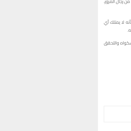
 رجال المرور،
نه لا يمتلك أي
.
 شكواه والتحقق