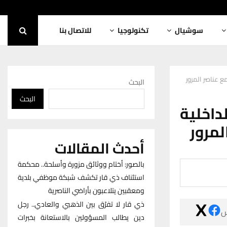
للاتصال بنا
تكنولوجيا
سوشيال
فيديو| مواطن م
البحث
البحث
فيديو|
ومدير
أحدث المقالات
بالصور: أختام ووثائق مزورة وأسلحة.. محكمة
استئناف ذي قار تكشف شبكة موظفي بلدية
ومعقبين يتلاعبون بأراضي الناصرية
ذي قار لا تفرّق بين الذهبي والعادي.. رجل

دين يطالب المسؤولين بالاستعانة بخبرات