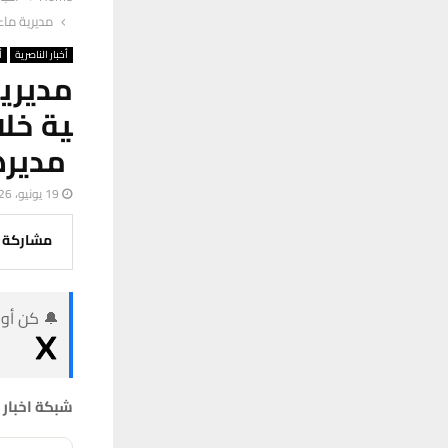
مديرية ماء
أخبار الناصرية
أ
مديرية
ية خلا
مديره
19 يونيو، 2026
مشاركة
🔔 كن أول
شبكة
اخبار