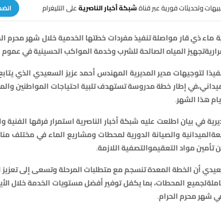
تنبيهات وتحديثات فورية عبر قناة
شبكة أخبار الناصرية
على التليغرام
انضم
ة
ماء
ذي
قار
مواصلة
تنفيذ
مفردات
خطتها
الخدمية
خلال
شهر
محرم
ال
ارية
تجهيز
المياه
الصالحة
للشرب
وخدمة
المواكب
الحسينية
في
عموم
ا
فيذا
لتوجيهات
مدير
المديرية
المهندس
أحمد
عزيز
السعيدي
الذي
يتابع
يداني،
في
إطار
خطة
مدروسة
تستهدف
تلبية
احتياجات
المواطنين
والم
يام
هذا
الشهر
.
يرية
في
بيان
اطلعت
عليه
شبكة
أخبار
الناصرية
استمرار
فرقها
الفنية
وا
عة
الميدانية
والصيانة
الدورية
لمحطات
ومشاريع
الماء
في
مختلف
منا
ن
تأمين
مواد
التعقيم
والتصفية
اللازمة
.
عيدي
أن
الخطة
المعدة
تنسجم
مع
متطلبات
المرحلة
وتسعى
إلى
تعزيز
ا
املة
لجميع
المحطات،
بما
يكفل
توفير
أفضل
مستويات
الخدمة
خلال
الأي
ي
شهر
محرم
الحرام
.