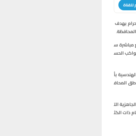
 للقناة
حرام
بهدف
لمحافظة
.
مباشرة
س
واكب
الحس
لهندسية
بأ
طق
المحاف
لجاهزية
الت
ام
ذات
الكث