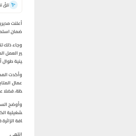
تلقَّ 
أعلنت
مديري
ضمان
استمر
وجاء
ذلك
تن
ير
العمل
الم
ينية
طوال
أ
وأكدت
المد
عمال
المتاب
ظة،
فضلا
ع
وأوضح
الس
شغيلية
الك
افة
الزائرة
ف
انتهى
.