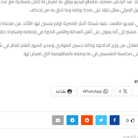
ياد عبد الرحمن مشرف مقطع فيديو يوثق ما تعرض له خلال مشاجرة مع عدد من
ل المرئي يمثل دليلا على صحة روايته وما لحق به من إجحاف.
يديو اطلعت عليه شبكة أخبار الناصرية (ولم يتسنى لها التأكد من صحته) بأ
مشيرا إلى أنه يعول على أهل العدالة والناس الخيرة في إنصافه واسترداد حقه
لعاجل من وزير الداخلية وكالة حسين العوادي ومدير المرور العام للنظر في
إلى محاسبة المتسببين في ما وصفه بالمظلومية التي تعرض لها.
ع:
X
WhatsApp
طباعة
0
ر الناصرية