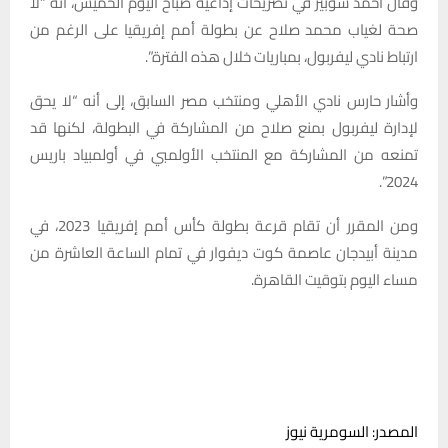
وقال أحمد شوبير في تصريحات إذاعية صباح اليوم الخميس، أنه “لا
صحة لغياب محمد صلاح عن بطولة أمم إفريقيا على الرغم من
ارتباط نادي ليفربول، بمباريات خلال هذه الفترة”.
وأشار حارس نادي الأهلي ومنتخب مصر السابق، إلى أنه “لا يحق
لإدارة ليفربول بمنع صلاح من المشاركة في البطولة، لكنها قد
تمنعه من المشاركة مع المنتخب الأولمبي في أولمبياد باريس
2024”.
ومن المقرر أن تقام قرعة بطولة كأس أمم إفريقيا 2023، في
مدينة أبيدجان عاصمة كوت ديفوار في تمام الساعة العاشرة من
مساء اليوم بتوقيت القاهرة.
المصدر: السومرية نيوز