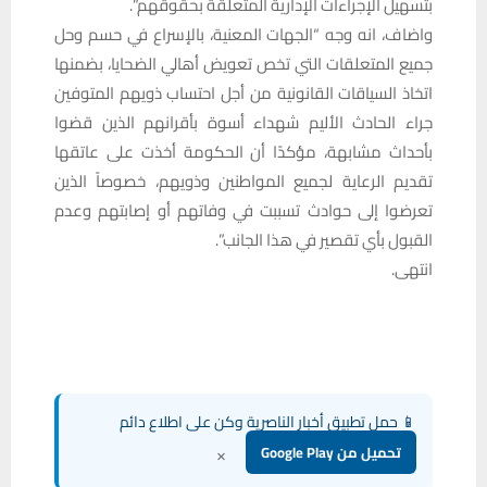
بتسهيل الإجراءات الإدارية المتعلقة بحقوقهم”.
واضاف، انه وجه “الجهات المعنية، بالإسراع في حسم وحل
جميع المتعلقات التي تخص تعويض أهالي الضحايا، بضمنها
اتخاذ السياقات القانونية من أجل احتساب ذويهم المتوفين
جراء الحادث الأليم شهداء أسوة بأقرانهم الذين قضوا
بأحداث مشابهة، مؤكدًا أن الحكومة أخذت على عاتقها
تقديم الرعاية لجميع المواطنين وذويهم، خصوصاً الذين
تعرضوا إلى حوادث تسببت في وفاتهم أو إصابتهم وعدم
القبول بأي تقصير في هذا الجانب”.
انتهى.
📱 حمل تطبيق أخبار الناصرية وكن على اطلاع دائم
×
تحميل من Google Play