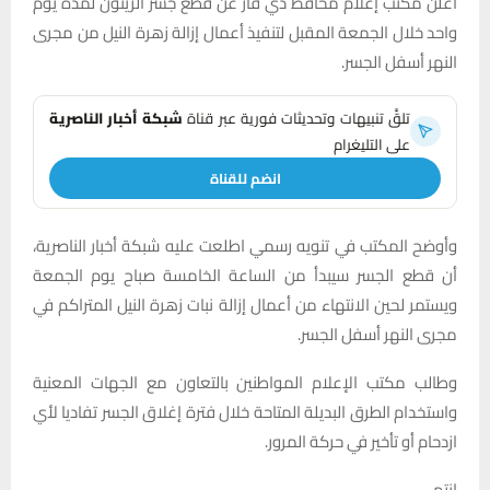
أعلن مكتب إعلام محافظ ذي قار عن قطع جسر الزيتون لمدة يوم
واحد خلال الجمعة المقبل لتنفيذ أعمال إزالة زهرة النيل من مجرى
النهر أسفل الجسر.
تلقَّ تنبيهات وتحديثات فورية عبر قناة
شبكة أخبار الناصرية
على التليغرام
انضم للقناة
وأوضح المكتب في تنويه رسمي اطلعت عليه شبكة أخبار الناصرية،
أن قطع الجسر سيبدأ من الساعة الخامسة صباح يوم الجمعة
ويستمر لحين الانتهاء من أعمال إزالة نبات زهرة النيل المتراكم في
مجرى النهر أسفل الجسر.
وطالب مكتب الإعلام المواطنين بالتعاون مع الجهات المعنية
واستخدام الطرق البديلة المتاحة خلال فترة إغلاق الجسر تفاديا لأي
ازدحام أو تأخير في حركة المرور.
انتهى.