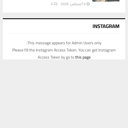
6 أغسطس، 2026
0
INSTAGRAM
This message appears for Admin Users only:
Please fill the Instagram Access Token. You can get Instagram
Access Token by go to
this page
يستخدم هذا الموقع ملفات تعريف الارتباط لتحسين تجربتك. سنفترض أنك
موافق على هذا، ولكن يمكنك إلغاء الاشتراك إذا كنت ترغب في ذلك.
موافق
قراءة المزيد