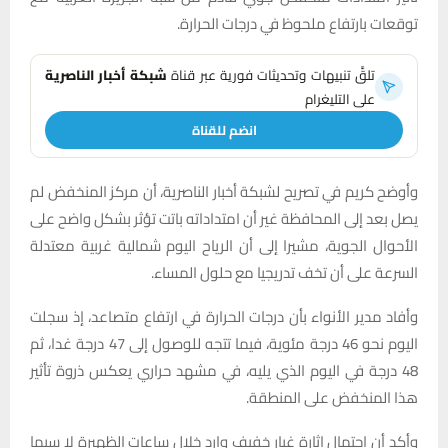
توقعات بارتفاع ملحوظ في درجات الحرارة.
تلقَّ تنبيهات وتحديثات فورية عبر قناة
شبكة أخبار الناصرية
على التليغرام
انضم للقناة
وأوضح كريم في تصريح لشبكة أخبار الناصرية، أن مركز المنخفض لم
يصل بعد إلى المحافظة غير أن امتداداته باتت تؤثر بشكل واضح على
الأحوال الجوية، مشيرا إلى أن الرياح اليوم شمالية غربية معتدلة
السرعة على أن تخف تدريجيا مع حلول المساء.
وأفاد مدير الأنواء بأن درجات الحرارة في ارتفاع متصاعد، إذ سجلت
اليوم نحو 46 درجة مئوية، فيما تتجه للوصول إلى 47 درجة غدا، ثم
48 درجة في اليوم الذي يليه، في مشهد حراري يعكس ذروة تأثير
هذا المنخفض على المنطقة.
وأكد أن احتمال إثارة غبار خفيف وارد خلال ساعات الظهيرة لا سيما