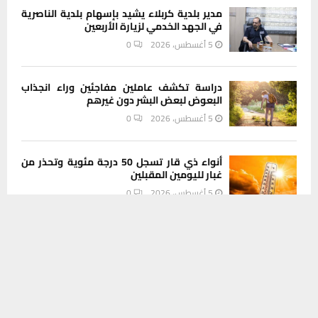
مدير بلدية كربلاء يشيد بإسهام بلدية الناصرية
في الجهد الخدمي لزيارة الأربعين
5 أغسطس، 2026
0
دراسة تكشف عاملين مفاجئين وراء انجذاب
البعوض لبعض البشر دون غيرهم
5 أغسطس، 2026
0
أنواء ذي قار تسجل 50 درجة مئوية وتحذر من
غبار لليومين المقبلين
5 أغسطس، 2026
0
يستخدم هذا الموقع ملفات تعريف الارتباط لتحسين تجربتك. سنفترض أنك
موافق على هذا، ولكن يمكنك إلغاء الاشتراك إذا كنت ترغب في ذلك.
موافق
قراءة المزيد
INSTAGRAM
This message appears for Admin Users only:
Please fill the Instagram Access Token. You can get Instagram