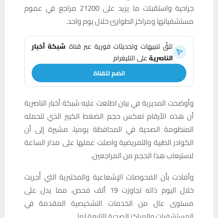
جراحية واستقبلت ما يزيد على 21200 مراجع في عموم
مستشفياتها ومراكز الطوارئ خلال يوم واحد.
تلقَّ تنبيهات وتحديثات فورية عبر قناة
شبكة أخبار
الناصرية
على التليغرام
انضم للقناة
وأوضحت المديرية في بيان اطلعت عليه شبكة أخبار الناصرية
أن هذه الأرقام تعكس حجم الضغط الكبير الذي تتحمله
المنظومة الصحية في المحافظة يوميا، مشيرة إلى أن
الكوادر الطبية والتمريضية واصلت عملها على مدار الساعة
لاستيعاب هذا الحجم من المراجعين.
وأفادت بأن الفحوصات الإشعاعية والمختبرية التي أُجريت
خلال اليوم ذاته تجاوزت 19 ألف فحص، مما يدل على
مستوى عال من الخدمات التشخيصية المقدمة في
المستشفيات والمراكز الصحية التابعة لها.