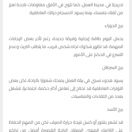
تدريجيًا في محيط العمل. كما تلوح في الأفق مفاوضات ناجحة تعزز
من ثقتك بنفسك، بينما يسود الانسجام حياتك العاطفية.
برج الجوزاء
يحمل اليوم طاقة إيجابية وفرصًا جديدة، رغم تأخر بعض الإجابات
المهمة. قد تظهر شكوك تجاه شخص قريب، ما يتطلب التريث وعدم
التسرع في الحكم على الأمور.
برج السرطان
يسود هدوء نسبي في بيئة العمل يمنحك شعورًا بالراحة، لكن بعض
التوترات العاطفية قد تحتاج إلى تعامل أكثر حكمة. اجتماعيًا، تنشغل
بعدد من اللقاءات والمناسبات.
برج الأسد
قد تشعر بفتور أو كسل نتيجة حرارة الصيف، لكن من المهم الحفاظ
على التزامك المهني المعتاد. الراحة القصيرة أفضل من تراكم