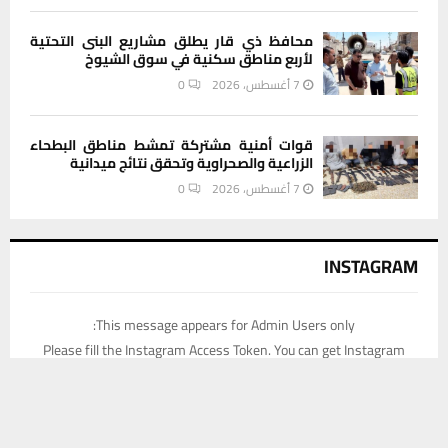
محافظ ذي قار يطلق مشاريع البنى التحتية
لأربع مناطق سكنية في سوق الشيوخ
7 أغسطس، 2026
0
قوات أمنية مشتركة تمشط مناطق البطحاء
الزراعية والصحراوية وتحقق نتائج ميدانية
7 أغسطس، 2026
0
INSTAGRAM
This message appears for Admin Users only:
Please fill the Instagram Access Token. You can get Instagram
Access Token by go to
this page
يستخدم هذا الموقع ملفات تعريف الارتباط لتحسين تجربتك. سنفترض أنك
موافق على هذا، ولكن يمكنك إلغاء الاشتراك إذا كنت ترغب في ذلك.
موافق
قراءة المزيد